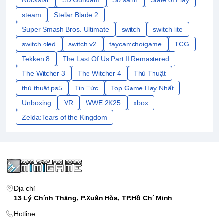
steam
Stellar Blade 2
Super Smash Bros. Ultimate
switch
switch lite
switch oled
switch v2
taycamchoigame
TCG
Tekken 8
The Last Of Us Part II Remastered
The Witcher 3
The Witcher 4
Thủ Thuật
thủ thuật ps5
Tin Tức
Top Game Hay Nhất
Unboxing
VR
WWE 2K25
xbox
Zelda:Tears of the Kingdom
Địa chỉ
13 Lý Chính Thắng, P.Xuân Hòa, TP.Hồ Chí Minh
Hotline