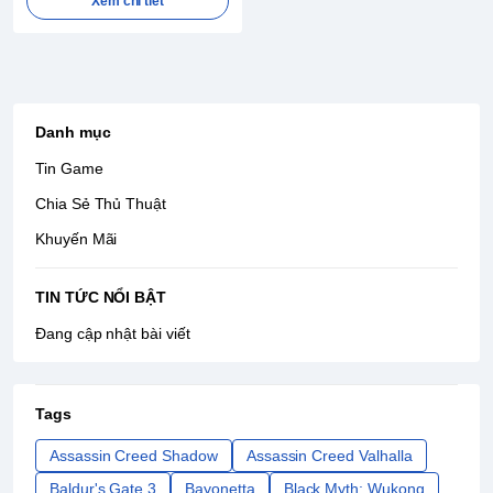
Xem chi tiết
Danh mục
Tin Game
Chia Sẻ Thủ Thuật
Khuyến Mãi
TIN TỨC NỔI BẬT
Đang cập nhật bài viết
Tags
Assassin Creed Shadow
Assassin Creed Valhalla
Baldur's Gate 3
Bayonetta
Black Myth: Wukong