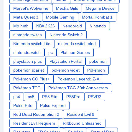
Marvel's Wolverine
Mecha Girls
Megami Device
Meta Quest 3
Mobile Gaming
Mortal Kombat 1
Mô hình
NBA 2K26
Nendoroid
Nintendo
nintendo switch
Nintendo Switch 2
Nintendo switch Lite
nintendo switch oled
nintendoswitch
pc
PlatinumGames
playstation plus
Playstation Portal
pokemon
pokemon scarlet
pokemon violet
Pokémon
Pokémon GO Plus+
Pokémon Legend: Z-A
Pokémon TCG
Pokémon TCG 30th Anniversary
ps4
ps5
PS5 Slim
PS5Pro
PSVR2
Pulse Elite
Pulse Explore
Red Dead Redemption 2
Resident Evil 9
Resident Evil Requiem
Riftbound Unleashed
Rockstar
SD Gundam
So sánh
State of Play