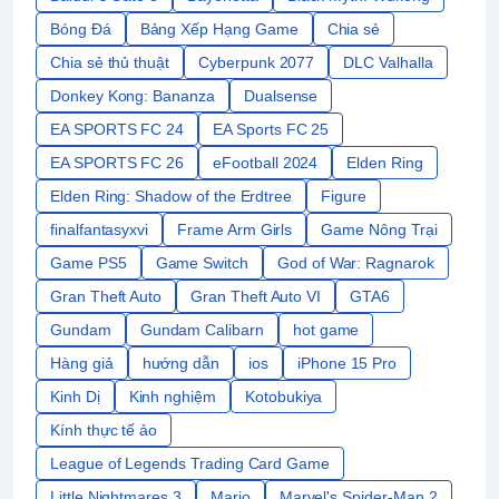
Bóng Đá
Bảng Xếp Hạng Game
Chia sẻ
Chia sẻ thủ thuật
Cyberpunk 2077
DLC Valhalla
Donkey Kong: Bananza
Dualsense
EA SPORTS FC 24
EA Sports FC 25
EA SPORTS FC 26
eFootball 2024
Elden Ring
Elden Ring: Shadow of the Erdtree
Figure
finalfantasyxvi
Frame Arm Girls
Game Nông Trại
Game PS5
Game Switch
God of War: Ragnarok
Gran Theft Auto
Gran Theft Auto VI
GTA6
Gundam
Gundam Calibarn
hot game
Hàng giả
hướng dẫn
ios
iPhone 15 Pro
Kinh Dị
Kinh nghiệm
Kotobukiya
Kính thực tế ảo
League of Legends Trading Card Game
Little Nightmares 3
Mario
Marvel's Spider-Man 2