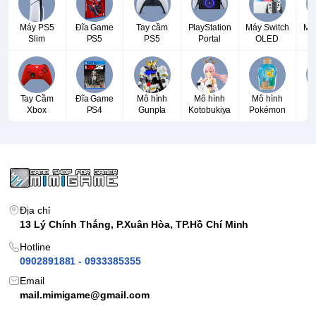
Máy PS5
Đĩa Game
Tay cầm
PlayStation
Máy Switch
Má
Slim
PS5
PS5
Portal
OLED
Tay Cầm
Đĩa Game
Mô hình
Mô hình
Mô hình
T
Xbox
PS4
Gunpla
Kotobukiya
Pokémon
P
Địa chỉ
13 Lý Chính Thắng, P.Xuân Hòa, TP.Hồ Chí Minh
Hotline
0902891881 - 0933385355
Email
mail.mimigame@gmail.com