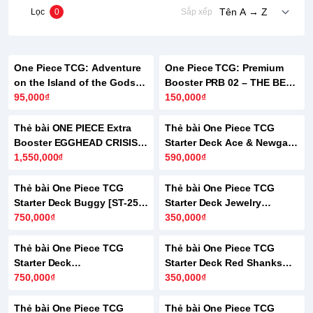
Lọc
0
Sắp xếp
HẾT HÀNG
HẾT HÀNG
One Piece TCG: Adventure
One Piece TCG: Premium
on the Island of the Gods
Booster PRB 02 – THE BEST
OP-15 Booster Box
95,000₫
Vol.2 [PRB‑02] (Bandai)
150,000₫
HẾT HÀNG
Thẻ bài ONE PIECE Extra
Thẻ bài One Piece TCG
Booster EGGHEAD CRISIS
Starter Deck Ace & Newgate
EB-04
1,550,000₫
[ST-22] Japanese Version
590,000₫
HẾT HÀNG
Thẻ bài One Piece TCG
Thẻ bài One Piece TCG
Starter Deck Buggy [ST-25]
Starter Deck Jewelry
English Version
750,000₫
Bonney [ST-24] Japanese
350,000₫
Version
HẾT HÀNG
Thẻ bài One Piece TCG
Thẻ bài One Piece TCG
Starter Deck
Starter Deck Red Shanks
Monkey.D.Luffy [ST-26]
750,000₫
[ST-23] Japanese Version
350,000₫
English Version
Thẻ bài One Piece TCG
Thẻ bài One Piece TCG