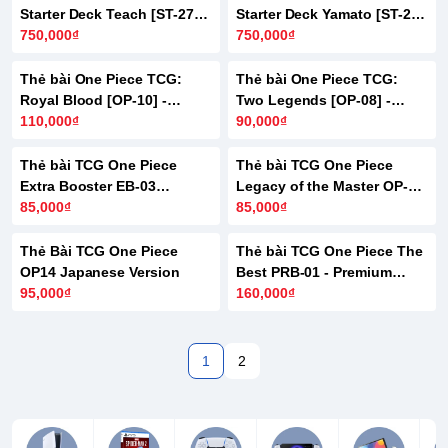
Starter Deck Teach [ST-27]
Starter Deck Yamato [ST-28]
English Version
750,000₫
English Version
750,000₫
Thẻ bài One Piece TCG:
Thẻ bài One Piece TCG:
Royal Blood [OP-10] -
Two Legends [OP-08] -
Japanese Version
110,000₫
Japanese Version
90,000₫
HẾT HÀNG
HẾT HÀNG
Thẻ bài TCG One Piece
Thẻ bài TCG One Piece
Extra Booster EB-03
Legacy of the Master OP-12
Heroines Edition
85,000₫
Booster Box
85,000₫
HẾT HÀNG
HẾT HÀNG
Thẻ Bài TCG One Piece
Thẻ bài TCG One Piece The
OP14 Japanese Version
Best PRB-01 - Premium
95,000₫
Booster Box
160,000₫
1
2