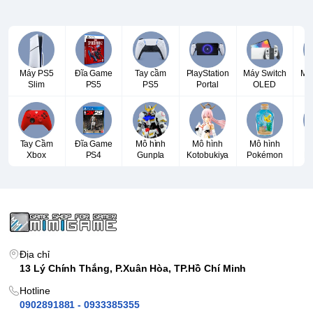
Máy PS5
Đĩa Game
Tay cầm
PlayStation
Máy Switch
Má
Slim
PS5
PS5
Portal
OLED
Tay Cầm
Đĩa Game
Mô hình
Mô hình
Mô hình
T
Xbox
PS4
Gunpla
Kotobukiya
Pokémon
P
Địa chỉ
13 Lý Chính Thắng, P.Xuân Hòa, TP.Hồ Chí Minh
Hotline
0902891881 - 0933385355