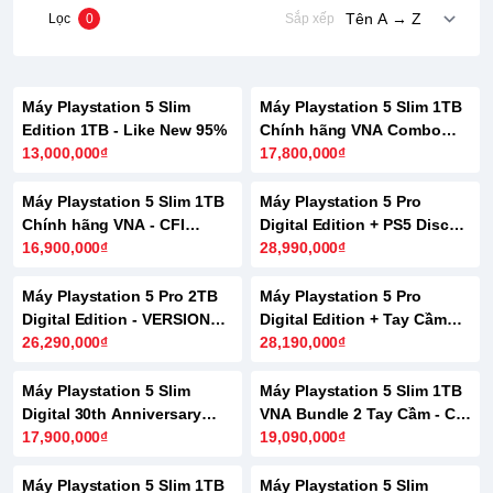
Lọc
0
Sắp xếp
Máy Playstation 5 Slim
Máy Playstation 5 Slim 1TB
Edition 1TB - Like New 95%
Chính hãng VNA Combo
13,000,000₫
Kèm Game
17,800,000₫
Máy Playstation 5 Slim 1TB
Máy Playstation 5 Pro
Chính hãng VNA - CFI
Digital Edition + PS5 Disc
2118A
16,900,000₫
Drive
28,990,000₫
HẾT HÀNG
Máy Playstation 5 Pro 2TB
Máy Playstation 5 Pro
Digital Edition - VERSION
Digital Edition + Tay Cầm
7100
26,290,000₫
Dualsense PS5
28,190,000₫
Máy Playstation 5 Slim
Máy Playstation 5 Slim 1TB
Digital 30th Anniversary
VNA Bundle 2 Tay Cầm - CFI
Limited Edition
17,900,000₫
2118A
19,090,000₫
Máy Playstation 5 Slim 1TB
Máy Playstation 5 Slim