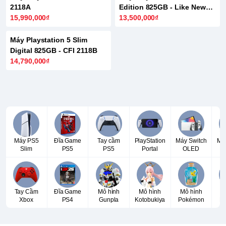
2118A
Edition 825GB - Like New
15,990,000₫
98%
13,500,000₫
Máy Playstation 5 Slim
Digital 825GB - CFI 2118B
14,790,000₫
Máy PS5
Đĩa Game
Tay cầm
PlayStation
Máy Switch
Má
Slim
PS5
PS5
Portal
OLED
Tay Cầm
Đĩa Game
Mô hình
Mô hình
Mô hình
T
Xbox
PS4
Gunpla
Kotobukiya
Pokémon
P