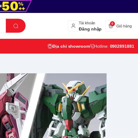
Tài khoản
0
Giỏ hàng
Đăng nhập
Địa chỉ showroom
Hotline:
0902891881