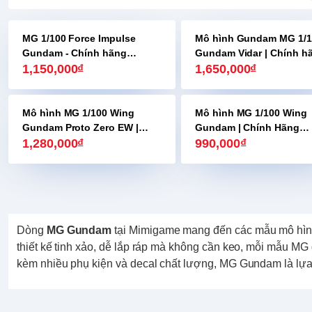
HẾT HÀNG
MG 1/100 Force Impulse
Mô hình Gundam MG 1/1
Gundam - Chính hãng
Gundam Vidar | Chính h
Bandai
1,150,000₫
Bandai
1,650,000₫
Mô hình MG 1/100 Wing
Mô hình MG 1/100 Wing
Gundam Proto Zero EW |
Gundam | Chính Hãng
Chính Hãng Bandai
1,280,000₫
Bandai
990,000₫
Dòng
MG Gundam
tại Mimigame mang đến các mẫu mô hình 
thiết kế tinh xảo, dễ lắp ráp mà không cần keo, mỗi mẫu MG 
kèm nhiều phụ kiện và decal chất lượng, MG Gundam là lựa 