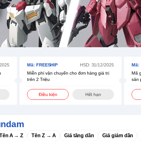
/2025
Mã: FREESHIP
HSD: 31/12/2025
Mã:
u
Miễn phí vận chuyển cho đơn hàng giá trị
Mã g
trên 2 Triệu
sản 
Điều kiện
Hết hạn
undam
Tên A → Z
Tên Z → A
Giá tăng dần
Giá giảm dần