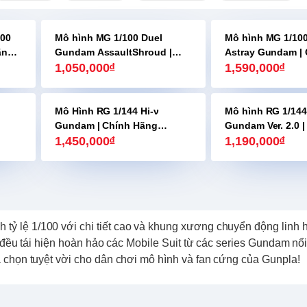
00
Mô hình MG 1/100 Duel
Mô hình MG 1/10
ãng
Gundam AssaultShroud |
Astray Gundam |
Chính Hãng Bandai
1,050,000₫
Bandai
1,590,000₫
Mô Hình RG 1/144 Hi-ν
Mô hình RG 1/144
Gundam | Chính Hãng
Gundam Ver. 2.0 |
Bandai
1,450,000₫
hãng Bandai
1,190,000₫
tỷ lệ 1/100 với chi tiết cao và khung xương chuyển động linh 
đều tái hiện hoàn hảo các Mobile Suit từ các series Gundam nổi 
chọn tuyệt vời cho dân chơi mô hình và fan cứng của Gunpla!