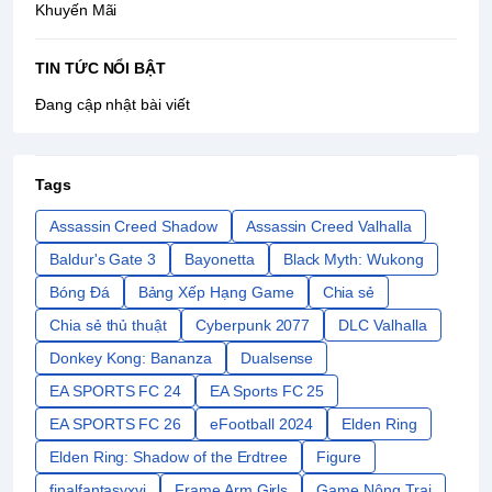
Khuyến Mãi
TIN TỨC NỔI BẬT
Đang cập nhật bài viết
Tags
Assassin Creed Shadow
Assassin Creed Valhalla
Baldur's Gate 3
Bayonetta
Black Myth: Wukong
Bóng Đá
Bảng Xếp Hạng Game
Chia sẻ
Chia sẻ thủ thuật
Cyberpunk 2077
DLC Valhalla
Donkey Kong: Bananza
Dualsense
EA SPORTS FC 24
EA Sports FC 25
EA SPORTS FC 26
eFootball 2024
Elden Ring
Elden Ring: Shadow of the Erdtree
Figure
finalfantasyxvi
Frame Arm Girls
Game Nông Trại