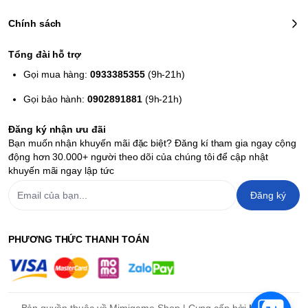
Chính sách
Tổng đài hỗ trợ
Gọi mua hàng:
0933385355
(9h-21h)
Gọi bảo hành:
0902891881
(9h-21h)
Đăng ký nhận ưu đãi
Bạn muốn nhận khuyến mãi đặc biệt? Đăng kí tham gia ngay cộng
động hơn 30.000+ người theo dõi của chúng tôi để cập nhật
khuyến mãi ngay lập tức
Đăng ký
PHƯƠNG THỨC THANH TOÁN
Bản quyền thuộc về Mimigame Shop | Cung cấp bởi
Haravan