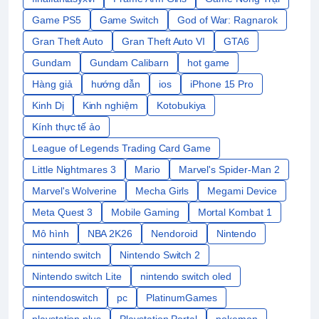
Game PS5
Game Switch
God of War: Ragnarok
Gran Theft Auto
Gran Theft Auto VI
GTA6
Gundam
Gundam Calibarn
hot game
Hàng giả
hướng dẫn
ios
iPhone 15 Pro
Kinh Dị
Kinh nghiệm
Kotobukiya
Kính thực tế ảo
League of Legends Trading Card Game
Little Nightmares 3
Mario
Marvel's Spider-Man 2
Marvel's Wolverine
Mecha Girls
Megami Device
Meta Quest 3
Mobile Gaming
Mortal Kombat 1
Mô hình
NBA 2K26
Nendoroid
Nintendo
nintendo switch
Nintendo Switch 2
Nintendo switch Lite
nintendo switch oled
nintendoswitch
pc
PlatinumGames