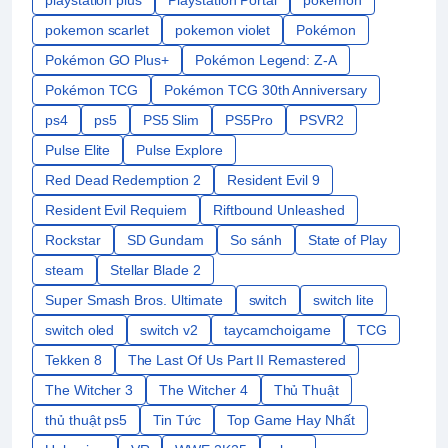
playstation plus
Playstation Portal
pokemon
pokemon scarlet
pokemon violet
Pokémon
Pokémon GO Plus+
Pokémon Legend: Z-A
Pokémon TCG
Pokémon TCG 30th Anniversary
ps4
ps5
PS5 Slim
PS5Pro
PSVR2
Pulse Elite
Pulse Explore
Red Dead Redemption 2
Resident Evil 9
Resident Evil Requiem
Riftbound Unleashed
Rockstar
SD Gundam
So sánh
State of Play
steam
Stellar Blade 2
Super Smash Bros. Ultimate
switch
switch lite
switch oled
switch v2
taycamchoigame
TCG
Tekken 8
The Last Of Us Part II Remastered
The Witcher 3
The Witcher 4
Thủ Thuật
thủ thuật ps5
Tin Tức
Top Game Hay Nhất