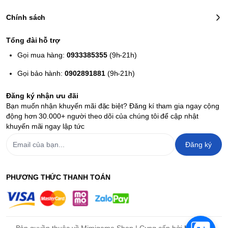
Chính sách
Tổng đài hỗ trợ
Gọi mua hàng:
0933385355
(9h-21h)
Gọi bảo hành:
0902891881
(9h-21h)
Đăng ký nhận ưu đãi
Bạn muốn nhận khuyến mãi đặc biệt? Đăng kí tham gia ngay cộng
động hơn 30.000+ người theo dõi của chúng tôi để cập nhật
khuyến mãi ngay lập tức
Đăng ký
PHƯƠNG THỨC THANH TOÁN
Bản quyền thuộc về Mimigame Shop | Cung cấp bởi
Haravan