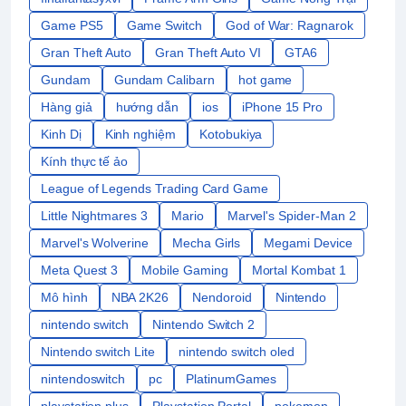
Game PS5
Game Switch
God of War: Ragnarok
Gran Theft Auto
Gran Theft Auto VI
GTA6
Gundam
Gundam Calibarn
hot game
Hàng giả
hướng dẫn
ios
iPhone 15 Pro
Kinh Dị
Kinh nghiệm
Kotobukiya
Kính thực tế ảo
League of Legends Trading Card Game
Little Nightmares 3
Mario
Marvel's Spider-Man 2
Marvel's Wolverine
Mecha Girls
Megami Device
Meta Quest 3
Mobile Gaming
Mortal Kombat 1
Mô hình
NBA 2K26
Nendoroid
Nintendo
nintendo switch
Nintendo Switch 2
Nintendo switch Lite
nintendo switch oled
nintendoswitch
pc
PlatinumGames