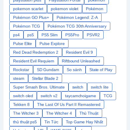
playstation plus
Playstation Portal
pokemon
pokemon scarlet
pokemon violet
Pokémon
Pokémon GO Plus+
Pokémon Legend: Z-A
Pokémon TCG
Pokémon TCG 30th Anniversary
ps4
ps5
PS5 Slim
PS5Pro
PSVR2
Pulse Elite
Pulse Explore
Red Dead Redemption 2
Resident Evil 9
Resident Evil Requiem
Riftbound Unleashed
Rockstar
SD Gundam
So sánh
State of Play
steam
Stellar Blade 2
Super Smash Bros. Ultimate
switch
switch lite
switch oled
switch v2
taycamchoigame
TCG
Tekken 8
The Last Of Us Part II Remastered
The Witcher 3
The Witcher 4
Thủ Thuật
thủ thuật ps5
Tin Tức
Top Game Hay Nhất