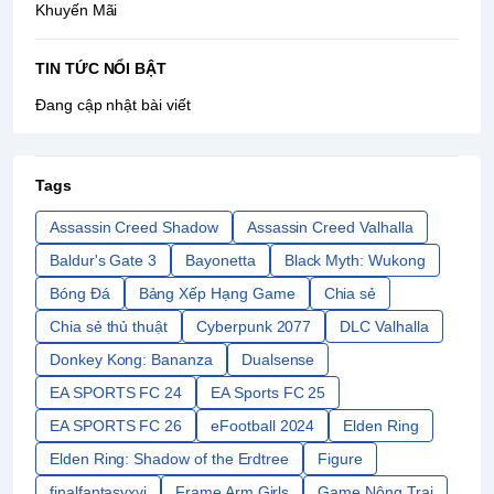
Khuyến Mãi
TIN TỨC NỔI BẬT
Đang cập nhật bài viết
Tags
Assassin Creed Shadow
Assassin Creed Valhalla
Baldur's Gate 3
Bayonetta
Black Myth: Wukong
Bóng Đá
Bảng Xếp Hạng Game
Chia sẻ
Chia sẻ thủ thuật
Cyberpunk 2077
DLC Valhalla
Donkey Kong: Bananza
Dualsense
EA SPORTS FC 24
EA Sports FC 25
EA SPORTS FC 26
eFootball 2024
Elden Ring
Elden Ring: Shadow of the Erdtree
Figure
finalfantasyxvi
Frame Arm Girls
Game Nông Trại