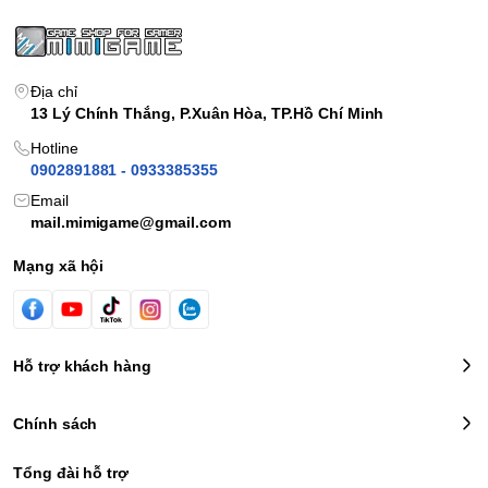
Địa chỉ
13 Lý Chính Thắng, P.Xuân Hòa, TP.Hồ Chí Minh
Hotline
0902891881 - 0933385355
Email
mail.mimigame@gmail.com
Phiên bản mới với màn hình lớn hơn, đẹp hơn và một
Mạng xã hội
số cải tiến phần cứng
Trọn bộ Nintendo Switch Oled Model Splatoon 3 Special
Edition bán ra bao gồm:
- Nintendo Switch Oled Console Slatoon 3 Special
Hỗ trợ khách hàng
Eidition (Thân máy Switch)
- Nintendo Switch Dock Splatoon 3 Special Edition (Dock
Chính sách
sạc và xuất hình ra TV)
- Joy‑Con (L)
Tổng đài hỗ trợ