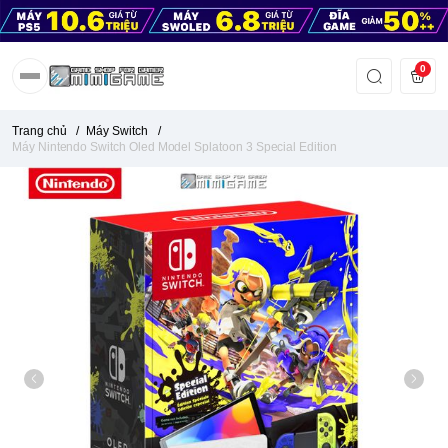
0
Trang chủ
/
Máy Switch
/
Máy Nintendo Switch Oled Model Splatoon 3 Special Edition