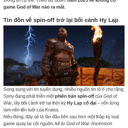
thông tin cụ thể. Theo dự đoán,
năm 2025 sẽ không có
game God of War nào ra mắt
.
Tin đồn về spin-off trở lại bối cảnh Hy Lạp
Song song với tin tuyển dụng, nhiều nguồn tin rò rỉ cho rằng
Sony đang phát triển một
phiên bản spin-off
của
God of
War
, lấy bối cảnh trở lại thời kỳ
Hy Lạp cổ đại
– vốn từng
làm nên tên tuổi của Kratos.
Nếu đúng, đây sẽ là lần đầu tiên sau hơn một thập kỷ loạt
game quay lại cội nguồn, kể từ
God of War: Ascension