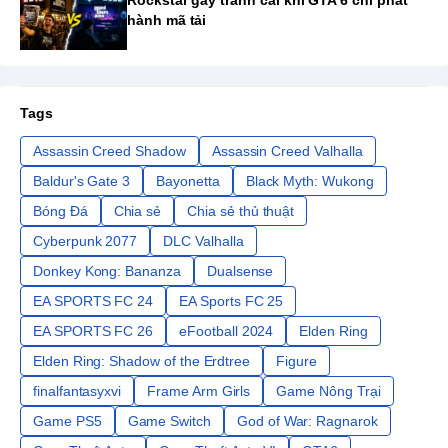
Rockstar gây tranh cãi khi GTA 6 chỉ phát
hành mã tải
Tags
Assassin Creed Shadow
Assassin Creed Valhalla
Baldur's Gate 3
Bayonetta
Black Myth: Wukong
Bóng Đá
Chia sẻ
Chia sẻ thủ thuật
Cyberpunk 2077
DLC Valhalla
Donkey Kong: Bananza
Dualsense
EA SPORTS FC 24
EA Sports FC 25
EA SPORTS FC 26
eFootball 2024
Elden Ring
Elden Ring: Shadow of the Erdtree
Figure
finalfantasyxvi
Frame Arm Girls
Game Nông Trại
Game PS5
Game Switch
God of War: Ragnarok