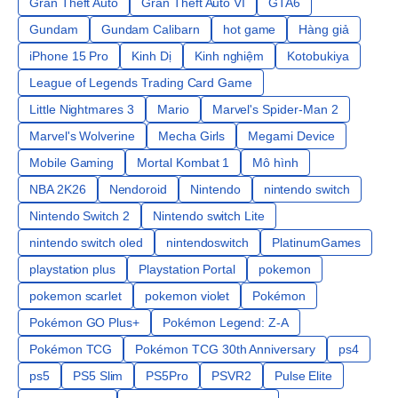
Gran Theft Auto
Gran Theft Auto VI
GTA6
Gundam
Gundam Calibarn
hot game
Hàng giả
iPhone 15 Pro
Kinh Dị
Kinh nghiệm
Kotobukiya
League of Legends Trading Card Game
Little Nightmares 3
Mario
Marvel's Spider-Man 2
Marvel's Wolverine
Mecha Girls
Megami Device
Mobile Gaming
Mortal Kombat 1
Mô hình
NBA 2K26
Nendoroid
Nintendo
nintendo switch
Nintendo Switch 2
Nintendo switch Lite
nintendo switch oled
nintendoswitch
PlatinumGames
playstation plus
Playstation Portal
pokemon
pokemon scarlet
pokemon violet
Pokémon
Pokémon GO Plus+
Pokémon Legend: Z-A
Pokémon TCG
Pokémon TCG 30th Anniversary
ps4
ps5
PS5 Slim
PS5Pro
PSVR2
Pulse Elite