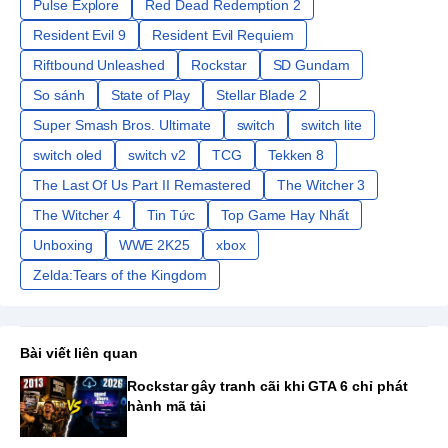
Pulse Explore
Red Dead Redemption 2
Resident Evil 9
Resident Evil Requiem
Riftbound Unleashed
Rockstar
SD Gundam
So sánh
State of Play
Stellar Blade 2
Super Smash Bros. Ultimate
switch
switch lite
switch oled
switch v2
TCG
Tekken 8
The Last Of Us Part II Remastered
The Witcher 3
The Witcher 4
Tin Tức
Top Game Hay Nhất
Unboxing
WWE 2K25
xbox
Zelda:Tears of the Kingdom
Bài viết liên quan
Rockstar gây tranh cãi khi GTA 6 chỉ phát
hành mã tải