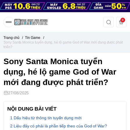
0
Trang chủ
/
Tin Game
/
Sony Santa Monica tuyển dụng, hé lộ game God of War mới đang được phát
triển?
Sony Santa Monica tuyển
dụng, hé lộ game God of War
mới đang được phát triển?
27/08/2025
NỘI DUNG BÀI VIẾT
Dấu hiệu từ thông tin tuyển dụng mới
Liệu đây có phải là phần tiếp theo của God of War?