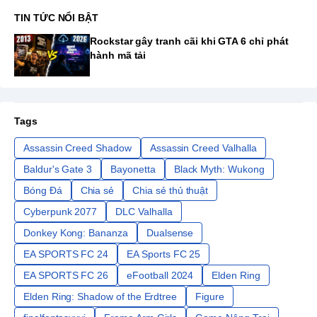
TIN TỨC NỔI BẬT
Rockstar gây tranh cãi khi GTA 6 chỉ phát
hành mã tải
Tags
Assassin Creed Shadow
Assassin Creed Valhalla
Baldur's Gate 3
Bayonetta
Black Myth: Wukong
Bóng Đá
Chia sẻ
Chia sẻ thủ thuật
Cyberpunk 2077
DLC Valhalla
Donkey Kong: Bananza
Dualsense
EA SPORTS FC 24
EA Sports FC 25
EA SPORTS FC 26
eFootball 2024
Elden Ring
Elden Ring: Shadow of the Erdtree
Figure