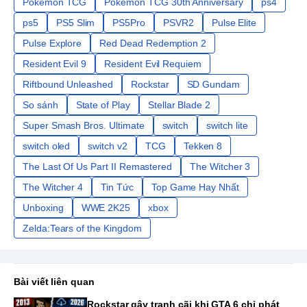
Pokémon TCG
Pokémon TCG 30th Anniversary
ps4
ps5
PS5 Slim
PS5Pro
PSVR2
Pulse Elite
Pulse Explore
Red Dead Redemption 2
Resident Evil 9
Resident Evil Requiem
Riftbound Unleashed
Rockstar
SD Gundam
So sánh
State of Play
Stellar Blade 2
Super Smash Bros. Ultimate
switch
switch lite
switch oled
switch v2
TCG
Tekken 8
The Last Of Us Part II Remastered
The Witcher 3
The Witcher 4
Tin Tức
Top Game Hay Nhất
Unboxing
WWE 2K25
xbox
Zelda:Tears of the Kingdom
Bài viết liên quan
Rockstar gây tranh cãi khi GTA 6 chỉ phát