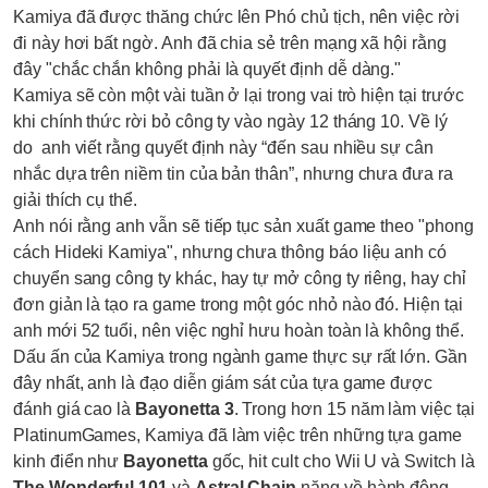
Kamiya đã được thăng chức lên Phó chủ tịch, nên việc rời
đi này hơi bất ngờ. Anh đã chia sẻ trên mạng xã hội rằng
đây "chắc chắn không phải là quyết định dễ dàng."
Kamiya sẽ còn một vài tuần ở lại trong vai trò hiện tại trước
khi chính thức rời bỏ công ty vào ngày 12 tháng 10. Về lý
do anh viết rằng quyết định này “đến sau nhiều sự cân
nhắc dựa trên niềm tin của bản thân”, nhưng chưa đưa ra
giải thích cụ thể.
Anh nói rằng anh vẫn sẽ tiếp tục sản xuất game theo "phong
cách Hideki Kamiya", nhưng chưa thông báo liệu anh có
chuyển sang công ty khác, hay tự mở công ty riêng, hay chỉ
đơn giản là tạo ra game trong một góc nhỏ nào đó. Hiện tại
anh mới 52 tuổi, nên việc nghỉ hưu hoàn toàn là không thể.
Dấu ấn của Kamiya trong ngành game thực sự rất lớn. Gần
đây nhất, anh là đạo diễn giám sát của tựa game được
đánh giá cao là
Bayonetta 3
. Trong hơn 15 năm làm việc tại
PlatinumGames, Kamiya đã làm việc trên những tựa game
kinh điển như
Bayonetta
gốc, hit cult cho Wii U và Switch là
The Wonderful 101
và
Astral Chain
nặng về hành động,