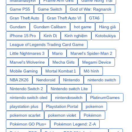
finalfantasyxvi
Frame Arm Girls
Game Nông Trại
Game PS5
Game Switch
God of War: Ragnarok
Gran Theft Auto
Gran Theft Auto VI
GTA6
Gundam
Gundam Calibarn
hot game
Hàng giả
iPhone 15 Pro
Kinh Dị
Kinh nghiệm
Kotobukiya
League of Legends Trading Card Game
Little Nightmares 3
Mario
Marvel's Spider-Man 2
Marvel's Wolverine
Mecha Girls
Megami Device
Mobile Gaming
Mortal Kombat 1
Mô hình
NBA 2K26
Nendoroid
Nintendo
nintendo switch
Nintendo Switch 2
Nintendo switch Lite
nintendo switch oled
nintendoswitch
PlatinumGames
playstation plus
Playstation Portal
pokemon
pokemon scarlet
pokemon violet
Pokémon
Pokémon GO Plus+
Pokémon Legend: Z-A