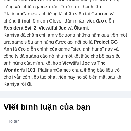
cùng với nhiều game khác. Trước khi thành lập
PlatinumGames, anh từng là nhân viên tại Capcom và
phòng thí nghiệm con Clover, đảm nhận việc đạo diễn
Resident Evil 2
,
Viewtiful Joe
và
Ōkami
.
Kamiya đã chăm chỉ làm việc trong những năm qua trên một
tựa game siêu anh hùng được gọi nội bộ là
Project GG
.
Anh là đạo diễn chính của game "siêu anh hùng" này và
công ty đã quảng cáo nó như một kết thúc cho bộ ba siêu
anh hùng của mình, kết hợp
Viewtiful Joe
và
The
Wonderful 101
. PlatinumGames chưa thông báo liệu trò
chơi vẫn còn tiếp tục phát triển hay nó sẽ biến mất sau khi
Kamiya rời đi.
Viết bình luận của bạn