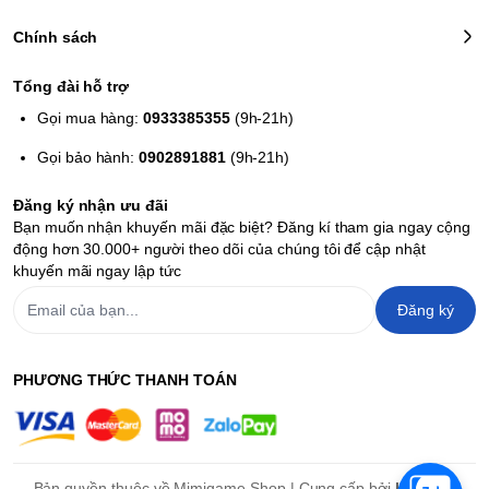
Chính sách
Tổng đài hỗ trợ
Gọi mua hàng:
0933385355
(9h-21h)
Gọi bảo hành:
0902891881
(9h-21h)
Đăng ký nhận ưu đãi
Bạn muốn nhận khuyến mãi đặc biệt? Đăng kí tham gia ngay cộng
động hơn 30.000+ người theo dõi của chúng tôi để cập nhật
khuyến mãi ngay lập tức
Đăng ký
PHƯƠNG THỨC THANH TOÁN
Bản quyền thuộc về Mimigame Shop | Cung cấp bởi
Haravan