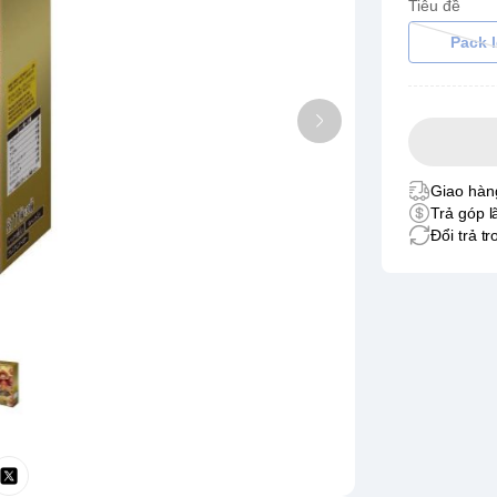
Tiêu đề
Pack l
Giao hàng
Trả góp l
Đổi trả t