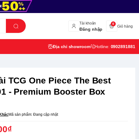
Tài khoản
0
Giỏ hàng
Đăng nhập
Địa chỉ showroom
Hotline:
0902891881
ài TCG One Piece The Best
1 - Premium Booster Box
Khác
Mã sản phẩm:
Đang cập nhật
00₫