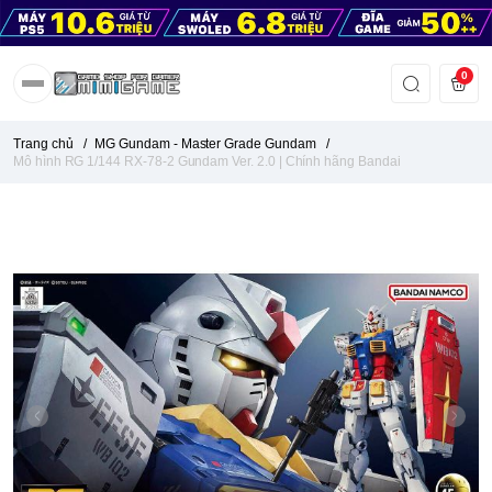
0
Trang chủ
/
MG Gundam - Master Grade Gundam
/
Mô hình RG 1/144 RX-78-2 Gundam Ver. 2.0 | Chính hãng Bandai