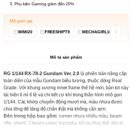
3. Phụ kiện Gaming giảm đến 20%
Mã giảm giá
MIMI20
FREESHIPT9
MECHAGIRL10
Mô tả sản phẩm
RG 1/144 RX-78-2 Gundam Ver. 2.0
là phiên bản nâng cấp
toàn diện của mẫu Gundam biểu tượng, thuộc dòng Real
Grade. Với khung xương inner frame thế hệ mới, bản kit này
tái hiện tỉ mỉ tỉ lệ và chi tiết cơ khí trong thân hình nhỏ gọn
1/144. Các khớp chuyển động mượt mà, màu nhựa được
chia tông để tăng độ chân thật mà không cần sơn.
Bên trong hộp bao gồm
: runner nhựa nhiều màu, beam
rifle, shield, 2 beam saber, bazooka, bộ tay thay thế, decal
dán nước và sách hướng dẫn lắp ráp minh họa.