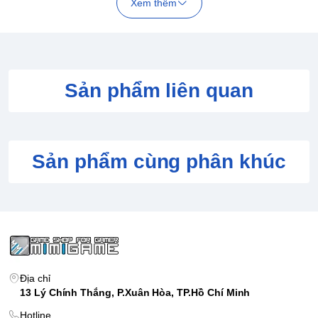
Xem thêm
Bạn có thể chọn mua mỗi hộp lẻ hoặc mua một pack để đảm
bảo có tất cả mẫu bạn yêu thích.
Lưu ý:
Trong trường hợp mua 1 Set và có chứa mẫu
Secrect/Hidden (những mẫu hiếm với tỉ lệ thấp, có tô
đen/ghi chú trên vỏ hộp) thì bạn sẽ không có đủ các
Sản phẩm liên quan
mẫu thông thường còn lại.
Sản phẩm cùng phân khúc
Địa chỉ
13 Lý Chính Thắng, P.Xuân Hòa, TP.Hồ Chí Minh
Hotline