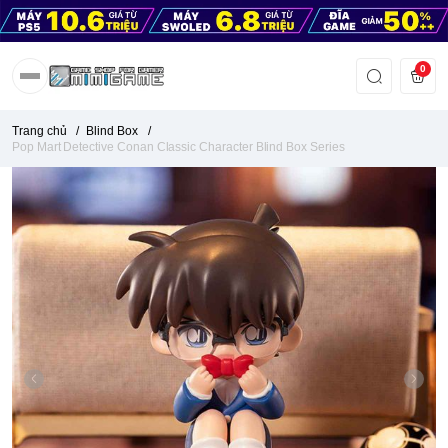
0
Trang chủ
/
Blind Box
/
Pop Mart Detective Conan Classic Character Blind Box Series