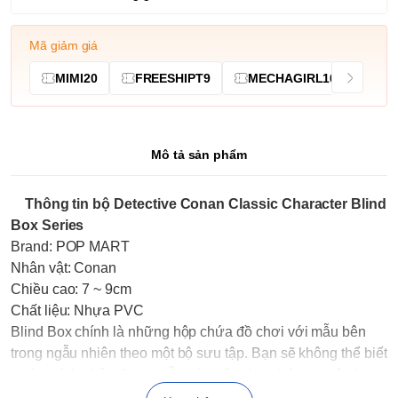
Mã giảm giá
MIMI20
FREESHIPT9
MECHAGIRL10
Mô tả sản phẩm
Thông tin bộ Detective Conan Classic Character Blind
Box Series
Brand: POP MART
Nhân vật: Conan
Chiều cao: 7 ~ 9cm
Chất liệu: Nhựa PVC
Blind Box chính là những hộp chứa đồ chơi với mẫu bên
trong ngẫu nhiên theo một bộ sưu tập. Bạn sẽ không thể biết
trước mình nhận được mẫu nào nếu chưa bóc ra, một dạng
trò chơi "test nhân phẩm"!