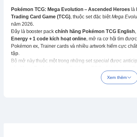
Pokémon TCG: Mega Evolution – Ascended Heroes
là 
Trading Card Game (TCG)
, thuộc set đặc biệt
Mega Evolu
năm 2026.
Đây là booster pack
chính hãng Pokémon TCG English
Energy + 1 code kích hoạt online
, mở ra cơ hội tìm đượ
Pokémon ex, Trainer cards và nhiều artwork hiếm cực chấ
tập
.
Bộ mở này thuộc một trong những set
special
được anticip
của
Mega Evolution
trong Pokémon TCG với hàng loạt 
Dragonite ex
, cùng các lá bài rare, illustration-rare và hơ
Xem thêm
Heroes
.
Thích hợp cho:
• Người chơi TCG muốn tăng cơ hội xây dựng mazo mạn
• Collector săn bài hiếm, artwork đẹp
• Mở pack vui cùng bạn bè hoặc tặng quà fan Pokémon