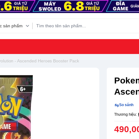
lution - Ascended Heroes Booster Pack
Pokem
Ascen
So sánh
Thương hiệu:
490,0