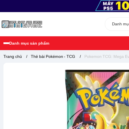
Danh mục sản phẩm
Trang chủ
/
Thẻ bài Pokémon - TCG
/
Pokemon TCG: Mega Evo