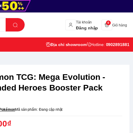
Tài khoản
0
Giỏ hàng
Đăng nhập
Địa chỉ showroom
Hotline:
0902891881
on TCG: Mega Evolution -
ded Heroes Booster Pack
Pokémon
Mã sản phẩm:
Đang cập nhật
00₫