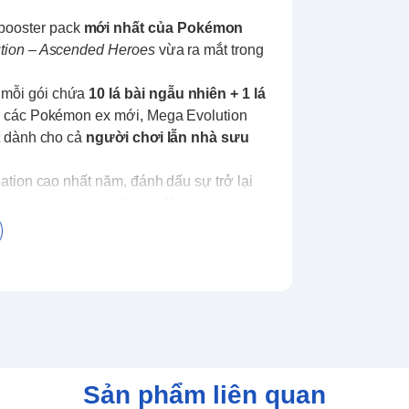
booster pack
mới nhất của Pokémon
tion – Ascended Heroes
vừa ra mắt trong
, mỗi gói chứa
10 lá bài ngẫu nhiên + 1 lá
c các Pokémon ex mới, Mega Evolution
t dành cho cả
người chơi lẫn nhà sưu
ation cao nhất năm, đánh dấu sự trở lại
Pokémon ex mạnh mẽ như
Mega
n 290 lá thuộc toàn bộ set
Ascended
h
Sản phẩm liên quan