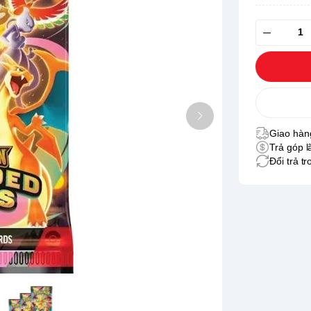
Giao hàng
Trả góp l
Đổi trả t