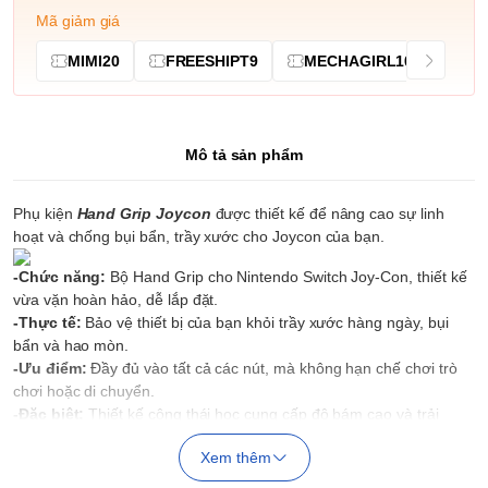
Mã giảm giá
MIMI20
FREESHIPT9
MECHAGIRL10
Mô tả sản phẩm
Phụ kiện
Hand Grip Joycon
được thiết kế để nâng cao sự linh
hoạt và chống bụi bẩn, trầy xước cho Joycon của bạn.
-Chức năng:
Bộ Hand Grip
cho Nintendo Switch Joy-Con, thiết kế
vừa vặn hoàn hảo, dễ lắp đặt.
-Thực tế:
Bảo vệ thiết bị của bạn khỏi trầy xước hàng ngày, bụi
bẩn và hao mòn.
-Ưu điểm:
Đầy đủ vào tất cả các nút, mà không hạn chế chơi trò
chơi hoặc di chuyển.
-Đặc biệt:
Thiết kế công thái học cung cấp độ bám cao và trải
nghiệm thoải mái nâng cao.
Xem thêm
-Thuận tiện:
Kích thước nhỏ gọn, vật liệu nhựa ABS nhẹ, trải
nghiệm mượt mà và tốt hơn.