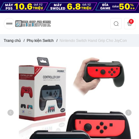
0
Trang chủ
/
Phụ kiện Switch
/
Nintendo Switch Hand Grip Cho JoyCon