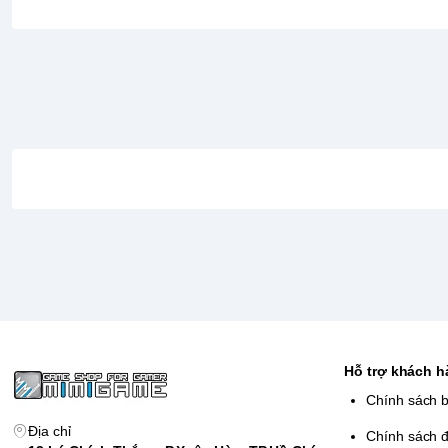
Cửu giới, chạm mặt các quái vật và kẻ thù trong thần thoạ
lượng Asgardian đang sẵn sàng. chiến tranh.
Hỗ trợ khách 
Chính sách 
Địa chỉ
Chính sách đ