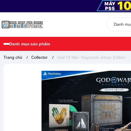
Danh mục sản phẩm
Trang chủ
/
Collector
/
God Of War: Ragnarok Jotnar Edition