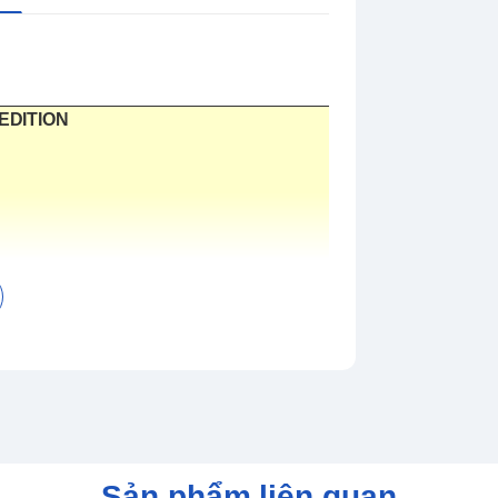
EDITION
 Yggdrasil
ROK
agnarok
sẽ theo chân hai cha con Kratos
g minh nhằm ngăn chặn sự kiện Tận thế -
Sản phẩm liên quan
a hình nguy hiểm không kèm phần hùng vĩ ở