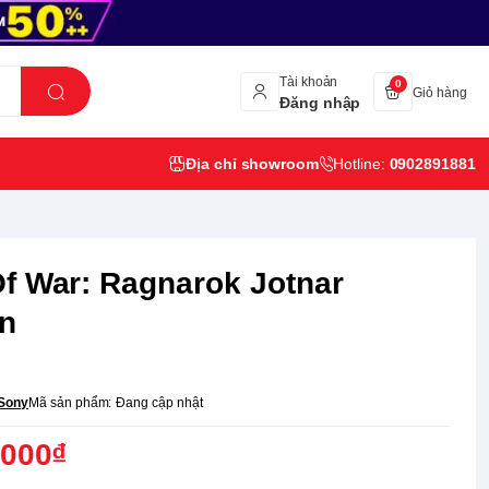
Tài khoản
0
Giỏ hàng
Đăng nhập
Địa chỉ showroom
Hotline:
0902891881
f War: Ragnarok Jotnar
on
Sony
Mã sản phẩm:
Đang cập nhật
,000₫