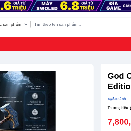
God O
Editi
So sánh
Thương hiệu:
7,800