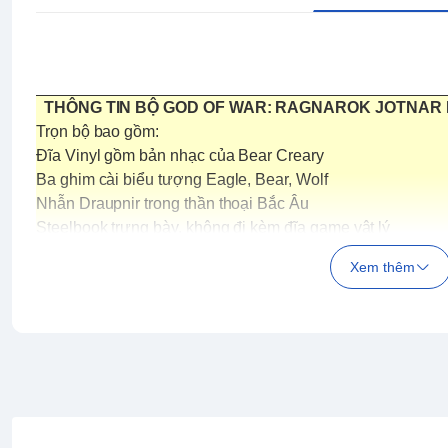
THÔNG TIN BỘ GOD OF WAR: RAGNAROK JOTNAR 
Trọn bộ bao gồm:
Đĩa Vinyl gồm bản nhạc của Bear Creary
Ba ghim cài biểu tượng Eagle, Bear, Wolf
Nhẫn Draupnir trong thần thoại Bắc Âu
Steelbook trưng bày, không đi kèm đĩa game vật lý
Hai tượng Vanir Twins khắc gỗ kích thước 2''
Xem thêm
Bộ xúc sắc 6 mặt Brook đựng trong chiếc túi in biểu tượng
Mô hình bản sao cây búa Mjölnir kích thước 16''
KHÔNG ĐI KÈM CODE GAME GOD OF WAR: RAGNA
Dự kiến có hàng 09/11
Tiếp nối câu chuyện của phần game 2018,
God of War: R
và Atreus trên hành trình đi vào Cửu giới để tìm kiếm đồn
Ragnarok theo lời tiên tri sắp xảy ra.
Trên hành trình này, Kratos và Atreus sẽ vượt qua các đị