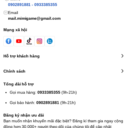
65 bọc bài mang hình Ogerpon.
0902891881 - 0933385355
45 thẻ Energy TCG.
Email
Sách hướng dẫn người chơi về bản mở rộng Scarlet &
mail.mimigame@gmail.com
Violet—Twilight Masquerade.
Mạng xã hội
Các phụ kiện hỗ trợ chơi: xúc xắc đếm sát thương, xúc xắc
tung đồng xu hợp pháp, và 2 thẻ đánh dấu trạng thái bằng
nhựa.
Hộp đựng với 4 vách ngăn để sắp xếp thẻ bài gọn gàng.
Hỗ trợ khách hàng
Thẻ mã để sử dụng trong Pokémon Trading Card Game
Live.
Chính sách
Tổng đài hỗ trợ
Gọi mua hàng:
0933385355
(9h-21h)
Gọi bảo hành:
0902891881
(9h-21h)
Đăng ký nhận ưu đãi
Bạn muốn nhận khuyến mãi đặc biệt? Đăng kí tham gia ngay cộng
động hơn 30.000+ người theo dõi của chúng tôi để cập nhật