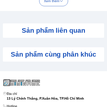
Xem thêm
Sản phẩm liên quan
Sản phẩm cùng phân khúc
Thông tin sản phẩm Bài Pokemon TCG Scarlet
& Violet Twilight Masquerade Elite Trainer Box:
11 gói bài Scarlet & Violet—Twilight Masquerade, mỗi gói
Địa chỉ
chứa 10 thẻ bài và 1 thẻ Energy cơ bản.
13 Lý Chính Thắng, P.Xuân Hòa, TP.Hồ Chí Minh
2 thẻ bài full-art đặc biệt của Teal Mask Ogerpon.
Hotline