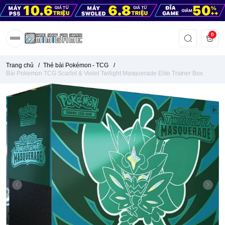
0
Trang chủ
/
Thẻ bài Pokémon - TCG
/
Bài Pokemon TCG Scarlet & Violet Twilight Masquerade Elite Trainer Box