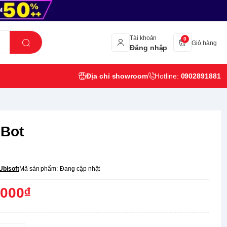
Tài khoản
0
Giỏ hàng
Đăng nhập
Địa chỉ showroom
Hotline:
0902891881
 Bot
Ubisoft
Mã sản phẩm:
Đang cập nhật
,000₫