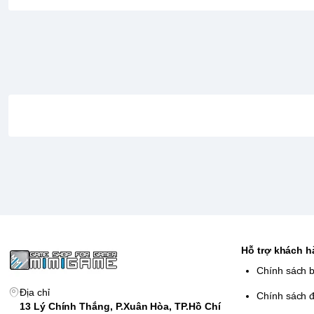
THÔNG TIN CHI TIẾT GAME ASTRO BOT
Đồ họa ấn tượng
: Với khả năng xử lý mạnh mẽ của PS5, 
màu sắc sống động, tạo ra một thế giới đầy màu sắc và chi 
Hệ thống điều khiển
: Trò chơi sử dụng bộ điều khiển Du
cảm giác phản hồi xúc giác và âm thanh 3D, làm tăng tính 
Thiết kế sáng tạo
: Mỗi cấp độ trong trò chơi đều được thi
đố thú vị, khuyến khích người chơi khám phá và sáng tạo.
Tính năng đa dạng
: Astro Bot không chỉ đơn thuần là một
yếu tố khác nhau, từ việc giải đố đến các mini-game, man
chơi.
Phát triển bởi:
Sony
Hỗ trợ khách 
Phát hành bởi:
Sony
Chính sách 
Thể loại:
Địa chỉ
Chính sách đ
Số người chơi:
1
13 Lý Chính Thắng, P.Xuân Hòa, TP.Hồ Chí