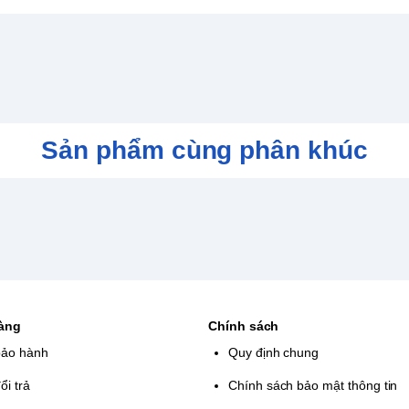
Astro Bot mang đến hình ảnh sắc nét và
tiết.
Sản phẩm cùng phân khúc
alSense, cho phép người chơi trải nghiệm
tương tác và sự hấp dẫn của trò chơi.
ết kế độc đáo, với nhiều thử thách và câu
 trò chơi platformer; nó còn kết hợp nhiều
g đến trải nghiệm phong phú cho người
hàng
Chính sách
bảo hành
Quy định chung
ổi trả
Chính sách bảo mật thông tin