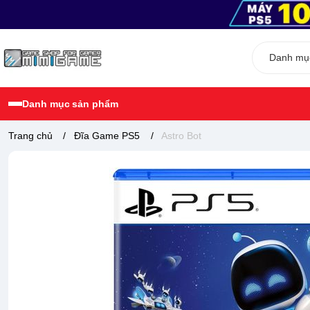
Danh mục sản phẩm
Trang chủ
/
Đĩa Game PS5
/
Astro Bot