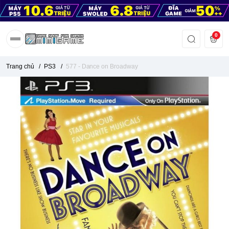
0
Trang chủ
/
PS3
/
577 - Dance on Broadway