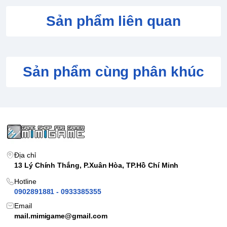
hoặc đang phục hồi lại vị trí.
Simple shot: Một cú đánh thường, không mạnh, không xoáy.
Sản phẩm liên quan
Slice: Kiểu đánh xoáy dưới hoặc giao bóng xoáy ngang.
Sản phẩm cùng phân khúc
Địa chỉ
13 Lý Chính Thắng, P.Xuân Hòa, TP.Hồ Chí Minh
Hotline
0902891881 - 0933385355
Email
mail.mimigame@gmail.com