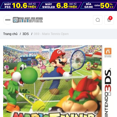
0
Trang chủ
/
3DS
/
069 - Mario Tennis Open