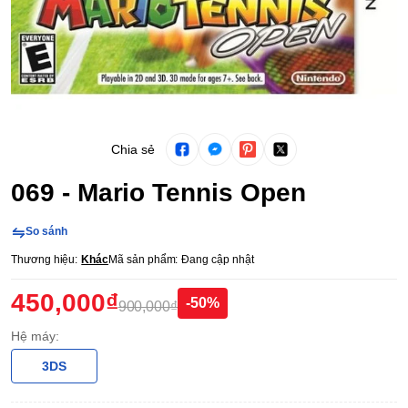
Chia sẻ
069 - Mario Tennis Open
So sánh
Thương hiệu:
Khác
Mã sản phẩm:
Đang cập nhật
450,000₫
-50%
900,000₫
Hệ máy:
3DS