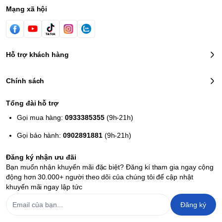
Mạng xã hội
Như vậy, ngoài việc người chơi dùng nút bấm, giờ đây bạn cũng có
Hỗ trợ khách hàng
thể sử dụng màn hình cảm ứng để chơi game.
Mario Tennis
Open
cũng hỗ trợ con quay hồi chuyển để quan sát xung quanh
Chính sách
sân đấu bằng cách xoay máy 3DS.
Game hỗ trợ 4 người chơi cùng một lúc thông qua wifi. Bạn cũng
Tổng đài hỗ trợ
có thể tùy chọn đấu đơn hoặc đấu đôi tùy ý. Ngoài ra bạn cũng có
tùy chỉnh "open match" để bạn giao đấu với người khác có cùng
Gọi mua hàng:
0933385355
(9h-21h)
đẳng cấp qua mạng. Người chiến thắng sẽ được tặng thưởng các
huy chương thắng cuộc. Bảng xếp hạng này được thay đổi hàng
Gọi bảo hành:
0902891881
(9h-21h)
tháng.
Đăng ký nhận ưu đãi
Bạn muốn nhận khuyến mãi đặc biệt? Đăng kí tham gia ngay cộng
động hơn 30.000+ người theo dõi của chúng tôi để cập nhật
khuyến mãi ngay lập tức
Đăng ký