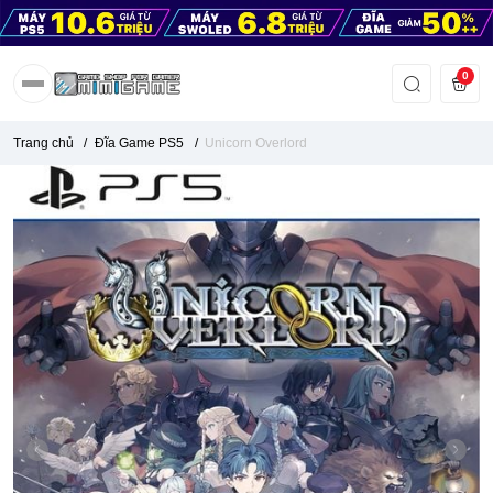
0
Trang chủ
/
Đĩa Game PS5
/
Unicorn Overlord