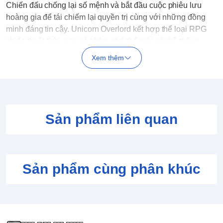
Chiến đấu chống lại số mệnh và bắt đầu cuộc phiêu lưu
hoàng gia để tái chiếm lại quyền trị cùng với những đồng
minh đáng tin cậy. Unicorn Overlord kết hợp thể loại RPG
chiến thuật thời gian và khám phá thế giới với hệ thống
chiến đấu độc đáo để mang lại một trải nghiệm fantasy
Xem thêm
huyền diệu độc đáo trong phong cách đặc trưng của
Vanillaware.
Đĩa game Unicorn Overlord cho PS5 đang bán tại
Mimigame Shop
.
Sản phẩm liên quan
Sản phẩm cùng phân khúc