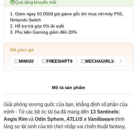
Quà tặng khuyến mãi
1. Giảm ngay 50.000đ giá game gốc khi mua với máy PS5,
Nintendo Switch
2. Hỗ trợ trả góp 0% lãi suất
3. Phụ kiện Gaming giảm đến 20%
Mã giảm giá
MIMI20
FREESHIPT9
MECHAGIRL10
Mô tả sản phẩm
Giải phóng vương quốc của bạn, khẳng định số phận của
mình - Từ các bộ óc tài ba đã mang đến
13 Sentinels:
Aegis Rim
và
Odin Sphere
,
ATLUS x Vanillaware
trình
làng sự tái sinh của trò chơi nhập vai chiến thuật fantasy.