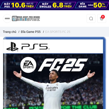
0
Trang chủ
/
Đĩa Game PS5
/
EA SPORTS FC 25