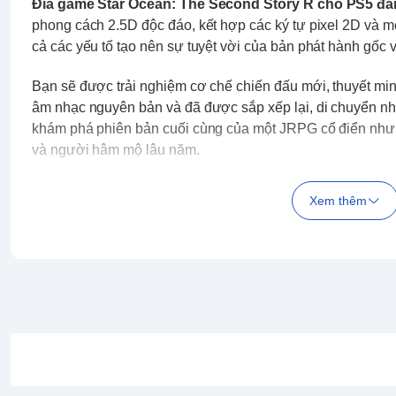
Đĩa game Star Ocean: The Second Story R cho PS5 đa
phong cách 2.5D độc đáo, kết hợp các ký tự pixel 2D và mô
cả các yếu tố tạo nên sự tuyệt vời của bản phát hành gốc 
Bạn sẽ được trải nghiệm cơ chế chiến đấu mới, thuyết min
âm nhạc nguyên bản và đã được sắp xếp lại, di chuyển nh
khám phá phiên bản cuối cùng của một JRPG cổ điển nhưn
và người hâm mộ lâu năm.
Xem thêm