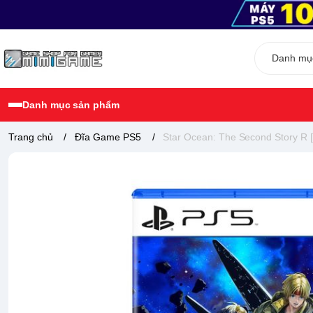
Danh mục sản phẩm
Trang chủ
/
Đĩa Game PS5
/
Star Ocean: The Second Story R 