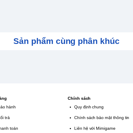
Sản phẩm cùng phân khúc
D STORY R CHO PS5
ế giới của STAR OCEAN THE SECOND
ợp giữa đồ họa 3D tuyệt đẹp và các
ùy thuộc vào lựa chọn của bạn, góc nhìn
hàng
Chính sách
ng, bao gồm Nấu ăn, Nghệ thuật, Kỹ thuật
 độ Đặc biệt và thống trị hệ thống Tạo vật
bảo hành
Quy định chung
u ứng khác nhau.
ổi trả
Chính sách bảo mật thông tin
hanh toán
Liên hệ với Mimigame