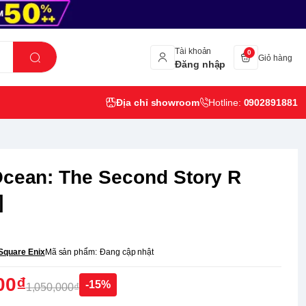
Tài khoản
0
Giỏ hàng
Đăng nhập
Địa chỉ showroom
Hotline:
0902891881
Ocean: The Second Story R
]
Square Enix
Mã sản phẩm:
Đang cập nhật
00₫
-15%
1,050,000₫