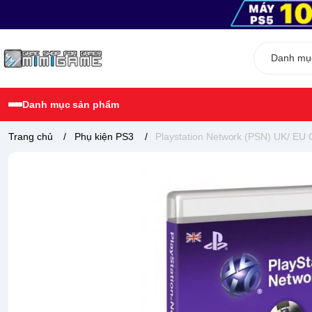
Danh mục sản phẩm
Trang chủ
/
Phụ kiện PS3
/
Playstation Network (PSN) UK/ EU