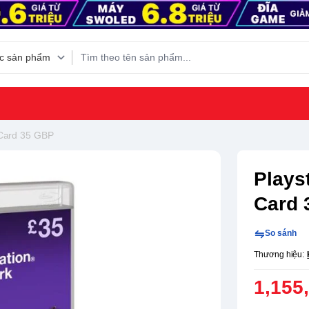
 Card 35 GBP
Plays
Card 
So sánh
Thương hiệu:
1,155