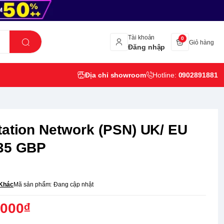
Tài khoản
0
Giỏ hàng
Đăng nhập
Địa chỉ showroom
Hotline:
0902891881
tation Network (PSN) UK/ EU
35 GBP
Khác
Mã sản phẩm:
Đang cập nhật
,000₫