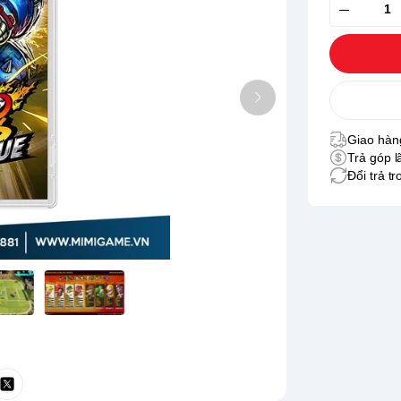
Giao hàng
Trả góp l
Đổi trả t