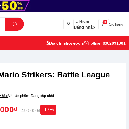
Tài khoản
0
Giỏ hàng
Đăng nhập
Địa chỉ showroom
Hotline:
0902891881
Mario Strikers: Battle League
Khác
Mã sản phẩm:
Đang cập nhật
,000₫
-17%
1,490,000₫