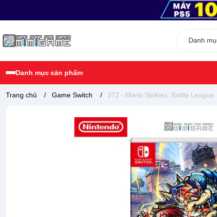
Danh mục sản phẩm
Trang chủ
/
Game Switch
/
372 - Mario Strikers: Battle League