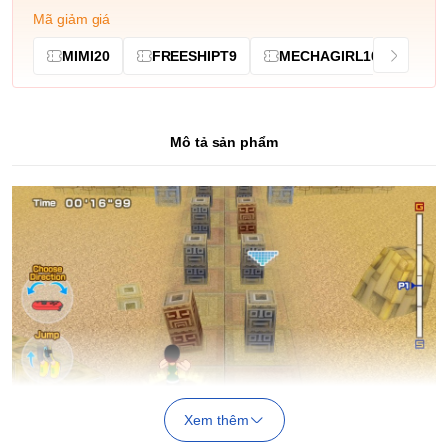
Mã giảm giá
MIMI20
FREESHIPT9
MECHAGIRL10
Mô tả sản phẩm
Xem thêm
Đã từng có thời trong kỷ nguyên Wii, bạn không thể di