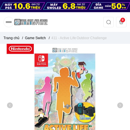
0
Trang chủ
/
Game Switch
/
411 - Active Life Outdoor Challenge