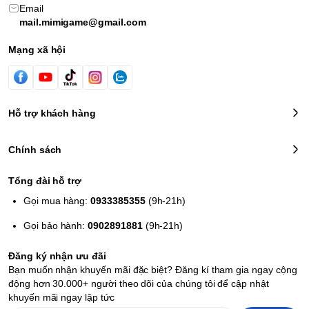
Email
cáo về thể chất, làm phiền bạn. Thay vì sử dụng thảm,
mail.mimigame@gmail.com
người chơi phải sử dụng dây đeo chân để buộc Joy-Con
vào chân của họ, sử dụng Joy-Con khác ở bên cạnh giống
Mạng xã hội
như một bộ điều khiển.
Hỗ trợ khách hàng
Chính sách
Tổng đài hỗ trợ
Gọi mua hàng:
0933385355
(9h-21h)
Gọi bảo hành:
0902891881
(9h-21h)
Chúng tôi sẽ cho rằng phần lớn độc giả không sở hữu trò
Đăng ký nhận ưu đãi
chơi gốc, nhưng đối với những người sở hữu, hãy cho
Bạn muốn nhận khuyến mãi đặc biệt? Đăng kí tham gia ngay cộng
phép chúng tôi cắt ngang cuộc rượt đuổi bằng cách nói rằng
động hơn 30.000+ người theo dõi của chúng tôi để cập nhật
cổng Switch này không cung cấp nhiều thứ mới ngoài bản
khuyến mãi ngay lập tức