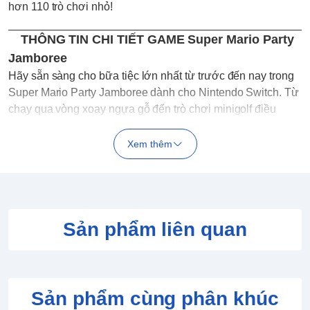
hơn 110 trò chơi nhỏ!
THÔNG TIN CHI TIẾT GAME Super Mario Party
Jamboree
Hãy sẵn sàng cho bữa tiệc lớn nhất từ ​​trước đến nay trong
Super Mario Party Jamboree dành cho Nintendo Switch. Từ
chạy qua vòng xoay ngựa gỗ đến trò chơi minigolf điều
khiển chuyển động, jamboree này có hơn 110 trò chơi nhỏ -
nhiều nhất trong bất kỳ trò chơi Mario Party nào cho đến
Xem thêm
nay!
Với tổng cộng bảy ván, bạn có thể xuôi theo dòng chảy ở
Goomba Lagoon, tìm kiếm các ngôi sao ở Rainbow Galleria,
xem lại các trò chơi kinh điển của Western Land và Mario’s
Sản phẩm liên quan
Rainbow Castle từ các tựa game trước cùng nhiều trò chơi
khác.
Phát triển bởi
:
Phát hành bởi:
Sản phẩm cùng phân khúc
Số người chơi:
1