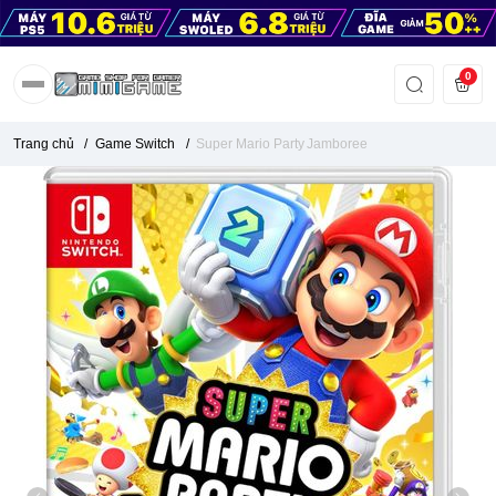
0
Trang chủ
/
Game Switch
/
Super Mario Party Jamboree