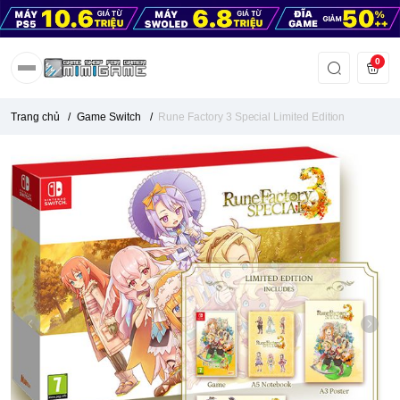
0
Trang chủ
/
Game Switch
/
Rune Factory 3 Special Limited Edition