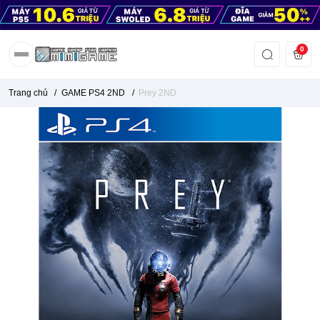
0
Trang chủ
/
GAME PS4 2ND
/
Prey 2ND