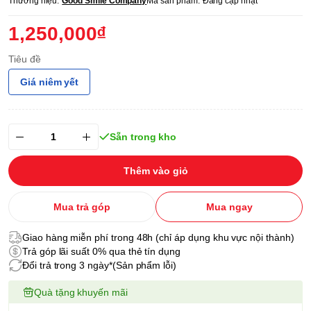
Thương hiệu:
Good Smile Company
Mã sản phẩm:
Đang cập nhật
1,250,000₫
Tiêu đề
Giá niêm yết
Sẵn trong kho
Thêm vào giỏ
Mua trả góp
Mua ngay
Giao hàng miễn phí trong 48h (chỉ áp dụng khu vực nội thành)
Trả góp lãi suất 0% qua thẻ tín dụng
Đổi trả trong 3 ngày*(Sản phẩm lỗi)
Quà tặng khuyến mãi