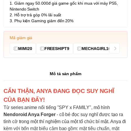
1. Giảm ngay 50.000đ giá game gốc khi mua với máy PS5,
Nintendo Switch
2. Hỗ trợ trả góp 0% lãi suất
3. Phụ kiện Gaming giảm đến 20%
Mã giảm giá
MIMI20
FREESHIPT9
MECHAGIRL10
Mô tả sản phẩm
CẨN THẬN, ANYA ĐANG ĐỌC SUY NGHĨ
CỦA BẠN ĐẤY!
Từ series anime nổi tiếng "SPY x FAMILY", mô hình
Nendoroid Anya Forger
- cô bé đọc suy nghĩ được tạo ra
tình cờ trong một thí nghiệm của một tổ chức bí mật. Anya đi
kèm với bốn mặt biểu cảm bao gồm: mặt tiêu chuẩn, mặt