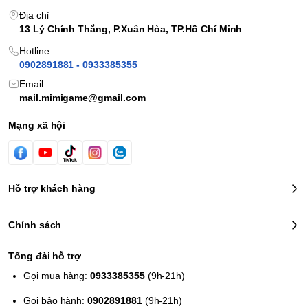
Địa chỉ
13 Lý Chính Thắng, P.Xuân Hòa, TP.Hồ Chí Minh
Hotline
0902891881 - 0933385355
Email
mail.mimigame@gmail.com
Mạng xã hội
Hỗ trợ khách hàng
THÔNG TIN CHI TIẾT MÔ HÌNH 1902
Chính sách
NENDOROID ANYA FORGER SPY X FAMILY
Tổng đài hỗ trợ
Tạo hình bởi
: Unaji / Shuraken
Gọi mua hàng:
0933385355
(9h-21h)
Thuộc Series:
Spy x Family
Hợp Tác Sản Xuất
: Nendoron
Gọi bảo hành:
0902891881
(9h-21h)