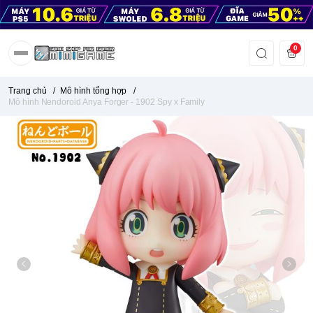
0
Trang chủ
/
Mô hình tổng hợp
/
Mô hình Nendoroid Anya Forger - 1902 Spy x Family