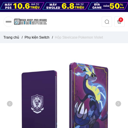
0
Trang chủ
/
Phụ kiện Switch
/
Hộp Steelcase Pokemon Violet