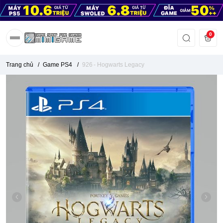
0
Trang chủ
/
Game PS4
/
926 - Hogwarts Legacy