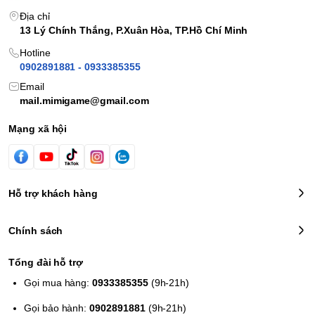
Những câu chuyện mới:
Trò chơi sẽ cung cấp những câu
Địa chỉ
chuyện mới và hoàn toàn mới mẻ cho người chơi trải
13 Lý Chính Thắng, P.Xuân Hòa, TP.Hồ Chí Minh
nghiệm.
Hotline
Đồ họa tuyệt đẹp:
Trò chơi sử dụng công nghệ đồ họa tiên
0902891881 - 0933385355
tiến để tạo ra một thế giới trực quan và sống động.
Email
Phát triển bởi: Avalanche Software
mail.mimigame@gmail.com
Phát hành bởi: Warner Bros. Interactive Entertainment
Số người chơi: 1
Mạng xã hội
Ngày phát hành: 10.02.2023
MỘT SỐ HÌNH ẢNH TRONG GAME HOGWARTS
LEGACY
Hỗ trợ khách hàng
Chính sách
Tổng đài hỗ trợ
Gọi mua hàng:
0933385355
(9h-21h)
Gọi bảo hành:
0902891881
(9h-21h)