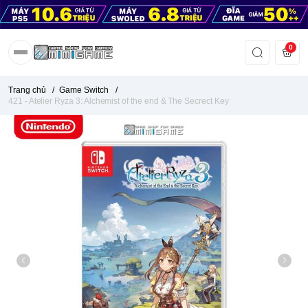
0
Trang chủ
/
Game Switch
/
421 - Atelier Ryza 3: Alchemist of the end & The Secrect Key