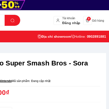
Tài khoản
0
Giỏ hàng
Đăng nhập
Địa chỉ showroom
Hotline:
0902891881
o Super Smash Bros - Sora
Nintendo
Mã sản phẩm:
Đang cập nhật
00₫