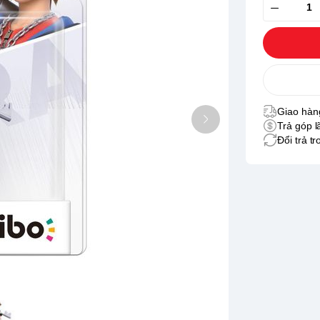
Giao hàng
Trả góp l
Đổi trả t