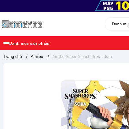
Danh mục sản phẩm
Trang chủ
/
Amiibo
/
Amiibo Super Smash Bros - Sora