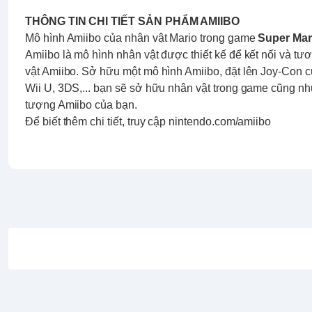
THÔNG TIN CHI TIẾT SẢN PHẨM AMIIBO
Mô hình Amiibo của nhân vật Mario trong game
Super Ma
Amiibo là mô hình nhân vật được thiết kế để kết nối và tư
vật Amiibo. Sở hữu một mô hình Amiibo, đặt lên Joy-Con 
Wii U, 3DS,... bạn sẽ sở hữu nhân vật trong game cũng n
tượng Amiibo của bạn.
Để biết thêm chi tiết, truy cập
nintendo.com/amiibo