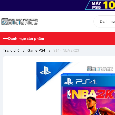
Danh mục sản phẩm
Trang chủ
/
Game PS4
/
914 - NBA 2K23