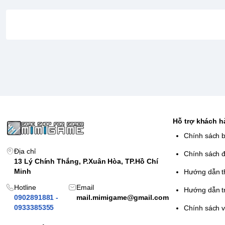
Kiểm soát bóng linh hoạt:
Với cơ chế gameplay được cải 
kiểm soát bóng chặt chẽ với các kỹ năng tấn công, phòng t
dòng đến những giờ phút cuối cùng của trận đấu.
Nhiều sân chơi độc đáo:
Trải nghiệm những trận bóng că
vận động, đường phố cho đến trên tàu tuần hải hoành trán
thật trên nền đồ họa mới
Micheal Jordan đã trở lại!:
Có hẳn một phiên bản
NBA 2K
thưởng thức những cú úp sọt đỉnh cao, nghe câu chuyện hà
cho đến huyền thoại bóng rổ toàn cầu
Hỗ trợ khách 
Chính sách 
Địa chỉ
Chính sách đ
13 Lý Chính Thắng, P.Xuân Hòa, TP.Hồ Chí
Minh
Hướng dẫn t
Hotline
Email
Hướng dẫn t
0902891881 -
mail.mimigame@gmail.com
0933385355
Chính sách 