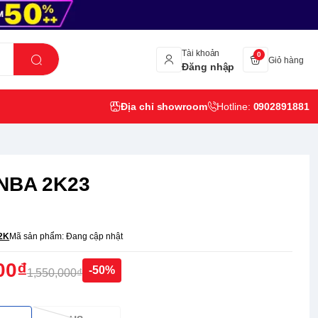
Tài khoản
0
Giỏ hàng
Đăng nhập
Địa chỉ showroom
Hotline:
0902891881
 NBA 2K23
2K
Mã sản phẩm:
Đang cập nhật
00₫
-50%
1,550,000₫