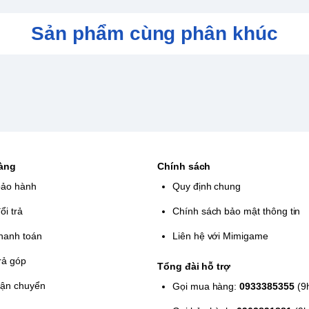
tiến, giờ đây các cầu thủ của bạn sẽ
hủ linh hoạt để có khả năng lội ngược
Sản phẩm cùng phân khúc
ng thẳng trên các sân khác nhau từ sân
g. Bề mặt sân cũng được tái hiện chân
23 Micheal Jordan Edition
để bạn
nh trình sự nghiệp từ một ngôi sao trẻ
hàng
Chính sách
bảo hành
Quy định chung
ổi trả
Chính sách bảo mật thông tin
hanh toán
Liên hệ với Mimigame
rả góp
Tổng đài hỗ trợ
vận chuyển
Gọi mua hàng:
0933385355
(9