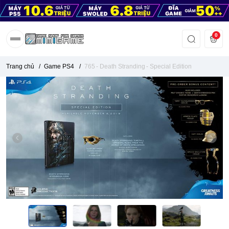
0
Trang chủ
/
Game PS4
/
765 - Death Stranding - Special Edition