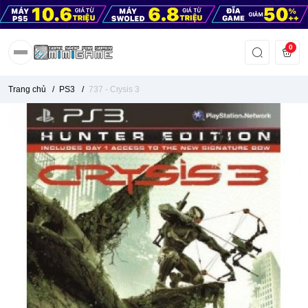
0
Trang chủ
/
PS3
/
737 - Crysis 3