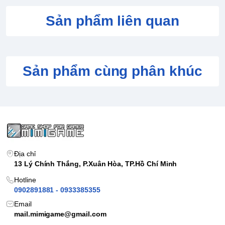
Sản phẩm liên quan
Sản phẩm cùng phân khúc
Địa chỉ
13 Lý Chính Thắng, P.Xuân Hòa, TP.Hồ Chí Minh
Hotline
Nanosuit - Vũ khí hoàn hảo.
0902891881 - 0933385355
Email
Trong
Crysis 3
, Nanosuit tiếp tục được cải tiến với các khả năng
mail.mimigame@gmail.com
mới. Tiêu biểu trong số đó là sự tương tác với công nghệ ngoài