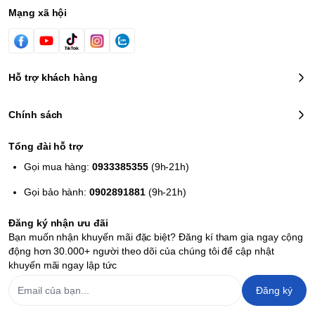
Mạng xã hội
Vào vai Amaterasu, game thủ sẽ là nữ thần mặt trời đến trái đất
dưới hình dạng một con sói. Ngay từ lần đầu tiên xuất hiện,
Hỗ trợ khách hàng
Amaterasu đã phải sát cánh với một chiến binh có tên Nagi để
đương đầu với Orochi, con rắn nhiều đầu đang đòi hỏi dân làng
Kamiki phải thường xuyên cống nạp thịt trinh nữ còn sống để đánh
Chính sách
chén. Nạn nhân kế tiếp bị chọn làm vật tế thần, không may thay, lại
chính là hôn thê của Nagi...
Tổng đài hỗ trợ
Gọi mua hàng:
0933385355
(9h-21h)
Gọi bảo hành:
0902891881
(9h-21h)
Đăng ký nhận ưu đãi
Bạn muốn nhận khuyến mãi đặc biệt? Đăng kí tham gia ngay cộng
động hơn 30.000+ người theo dõi của chúng tôi để cập nhật
khuyến mãi ngay lập tức
Đăng ký