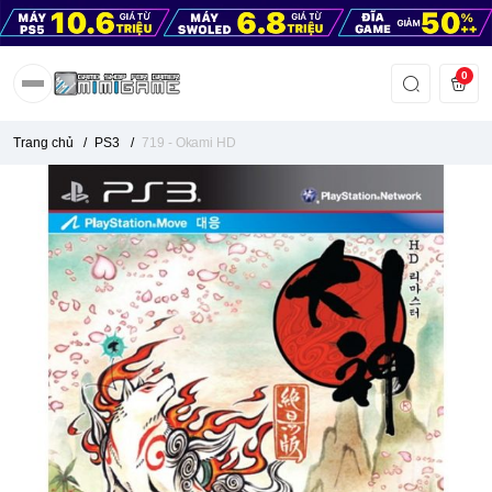
0
Trang chủ
/
PS3
/
719 - Okami HD