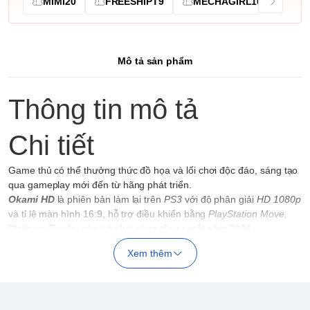
MIMI20
FREESHIPT9
MECHAGIRL10
Mô tả sản phẩm
Thông tin mô tả
Chi tiết
Game thủ có thể thưởng thức đồ họa và lối chơi độc đáo, sáng tạo
qua gameplay mới đến từ hãng phát triển.
Okami HD
là phiên bản làm lại trên
PS3
với độ phân giải
HD 1080p
và tỉ lệ màn hình 16:9, hỗ trợ điều khiển bằng
PlayStation Move
,
Platinum Trophy của trò chơi cùng tên ra mắt năm 2006.
Xem thêm