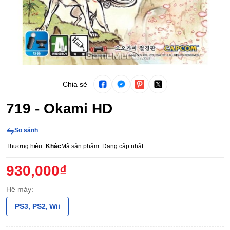
Chia sẻ
719 - Okami HD
So sánh
Thương hiệu:
Khác
Mã sản phẩm:
Đang cập nhật
930,000₫
Hệ máy:
PS3, PS2, Wii