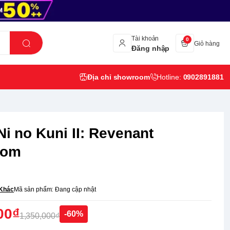
Tài khoản
0
Giỏ hàng
Đăng nhập
Địa chỉ showroom
Hotline:
0902891881
Ni no Kuni II: Revenant
dom
Khác
Mã sản phẩm:
Đang cập nhật
00₫
-60%
1,350,000₫