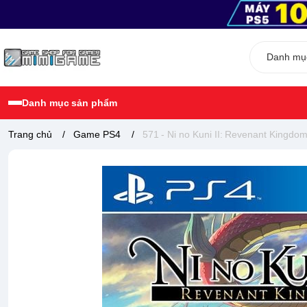
Danh mục sản phẩm
Trang chủ
/
Game PS4
/
571 - Ni no Kuni II: Revenant Kingdo