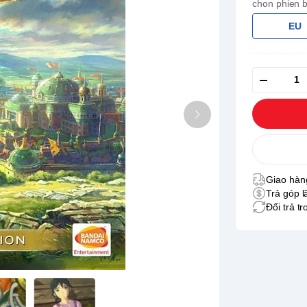
chon phien 
EU
Giao hàng
Trả góp l
Đổi trả t