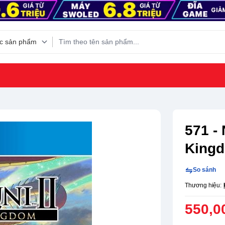
m
571 - 
King
So sánh
Thương hiệu:
550,0