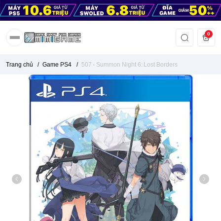
0
Trang chủ
/
Game PS4
/
507 - Summon Night 6: Lost Borders