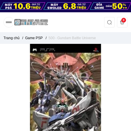
0
Trang chủ
/
Game PSP
/
500 - Gundam Battle Universe