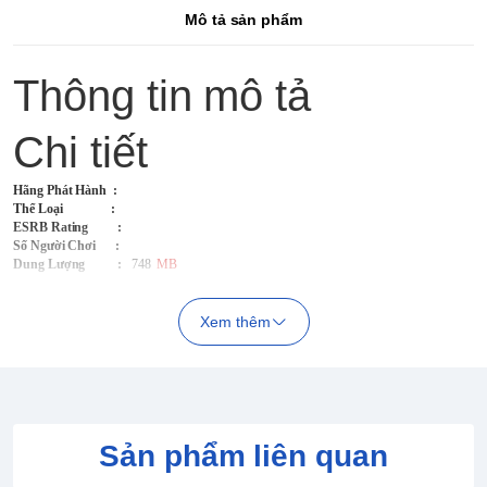
Mô tả sản phẩm
Thông tin mô tả
Chi tiết
Hãng Phát Hành
:
Thể Loại :
ESRB Rating :
Số Người Chơi :
Dung Lượng :
748
MB
Xem thêm
Sản phẩm liên quan