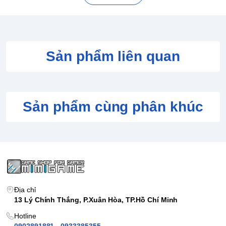
Sản phẩm liên quan
Sản phẩm cùng phân khúc
Địa chỉ
13 Lý Chính Thắng, P.Xuân Hòa, TP.Hồ Chí Minh
CÁC TÍNH NĂNG CHÍNH CỦA PHIÊN BẢN CHRONO
Hotline
0902891881 - 0933385355