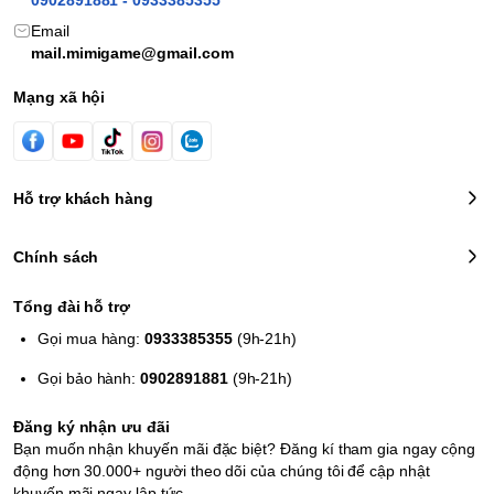
CROSS LÀM LẠI:
Email
mail.mimigame@gmail.com
Mạng xã hội
Hỗ trợ khách hàng
Chính sách
Tổng đài hỗ trợ
Gọi mua hàng:
0933385355
(9h-21h)
Được lựa chọn 2 chế độ đồ họa: cổ điển theo bản gốc hoặc
Gọi bảo hành:
0902891881
(9h-21h)
bản remastered
Đồ họa của game được làm lại với hình ảnh 3D sắc nét,
Đăng ký nhận ưu đãi
thưởng thức các bản soundtrack tuyệt vời đến từ Square
Bạn muốn nhận khuyến mãi đặc biệt? Đăng kí tham gia ngay cộng
Enix
động hơn 30.000+ người theo dõi của chúng tôi để cập nhật
khuyến mãi ngay lập tức
Loại bỏ bớt các tính năng cày cuốc gây nhàm chán ở bản