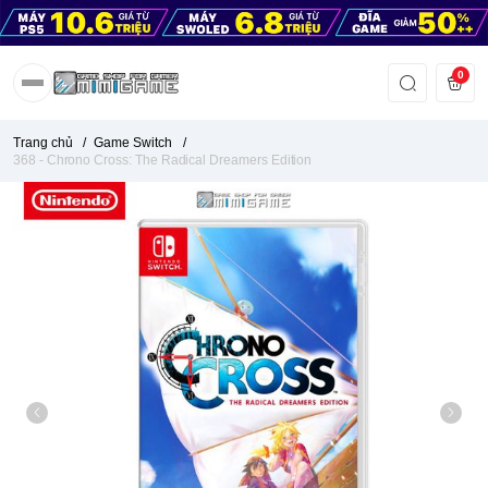
0
Trang chủ
/
Game Switch
/
368 - Chrono Cross: The Radical Dreamers Edition