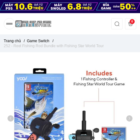
0
Trang chủ
/
Game Switch
/
252 - Reel Fishing Rod Bundle with Fishing Star World Tour