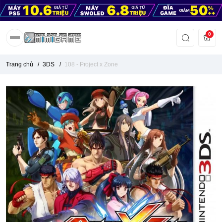
0
Trang chủ
/
3DS
/
108 - Project x Zone