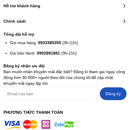
Hỗ trợ khách hàng
Chính sách
Tổng đài hỗ trợ
Project X Zone
vẫn được
Monolith
trung thành với nét vẽ tay 2D
đầy cuốn hút, cùng sự tập trung vào những màn đánh đấm đẹp
Gọi mua hàng:
0933385355
(9h-21h)
mắt với nhiều tuyệt chiêu, nhiều kỹ xảo bắt mắt, đặc biệt là những
Gọi bảo hành:
0902891881
(9h-21h)
đòn phối hợp giữa các nhân vật với nhau.
Đăng ký nhận ưu đãi
Bạn muốn nhận khuyến mãi đặc biệt? Đăng kí tham gia ngay cộng
động hơn 30.000+ người theo dõi của chúng tôi để cập nhật
khuyến mãi ngay lập tức
Đăng ký
PHƯƠNG THỨC THANH TOÁN