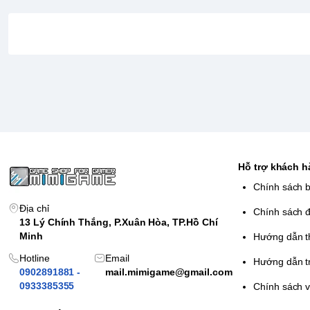
Đi hoang với bốn kiểu chiến đấu súng và kiếm - đưa Samu
một khẩu súng lục trong một tay và thanh kiếm ở tay kia.
bạn nhanh chóng sử dụng cả hai và dập tắt mọi mối đe dọa.
vũ khí chết người, chém xuyên qua kẻ thù bằng lưỡi dao 
dụng phong cách kiếm sĩ hoặc sắc bén kẻ thù của bạn v
thấy tàn bạo hơn nữa, hãy đập vỡ một số hộp sọ bằng nắ
phong cách Brawler. Nhưng đó không phải là tất cả. Nó sẽ
những hành động nhiệt vô lý. Triệu tập một con hổ để kiế
xuống kẻ thù của bạn, và sử dụng một khẩu pháo để thổi b
Ishin! Sẽ khiến bạn ngứa khi khám phá ra những động tác 
Hỗ trợ khách 
thi lịch sử có một dàn diễn viên Star Star - như một con 
Chính sách 
quen thuộc để kể câu chuyện lịch sử sử thi của nó. Người
Địa chỉ
Chính sách đ
Kazuma Kiryu từ các mục trước đó trong nhượng quyền t
13 Lý Chính Thắng, P.Xuân Hòa, TP.Hồ Chí
Minh
Hướng dẫn t
Hotline
Email
Hướng dẫn t
0902891881 -
mail.mimigame@gmail.com
0933385355
Chính sách 