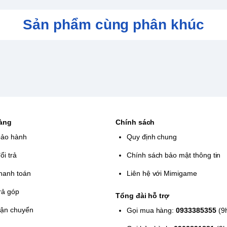
rai chiến đấu lên một tầm cao mới với
Sản phẩm cùng phân khúc
 Phong cách vũ công hoang dã cho phép
 Ngoài ra, bạn có thể tập trung vào một
gây chết người của bạn bằng cách sử
ới phong cách Gunman. Và nếu bạn cảm
m đấm trần của bạn bằng cách sử dụng
 là một tiêu đề studio RGG mà không có
m được kẻ thù của bạn, đẩy mận dồn
ay đối thủ. Các hành động nhiệt trong
mới ở mọi giai đoạn của trò chơi. Một sử
hàng
Chính sách
rồng: Ishin! mang đến những gương mặt
bảo hành
Quy định chung
 hâm mộ sẽ nhận ra nhân vật chính là
ổi trả
Chính sách bảo mật thông tin
hương mại.
hanh toán
Liên hệ với Mimigame
rả góp
Tổng đài hỗ trợ
vận chuyển
Gọi mua hàng:
0933385355
(9