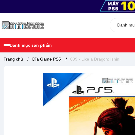
Danh mục sản phẩm
Trang chủ
/
Đĩa Game PS5
/
099 - Like a Dragon: Ishin!