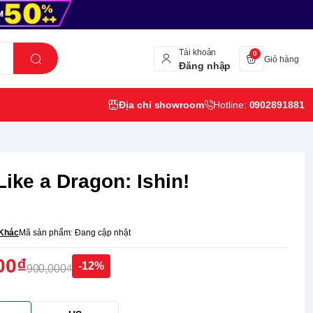
Tài khoản
0
Giỏ hàng
Đăng nhập
Địa chỉ showroom
Hotline:
0902891881
Like a Dragon: Ishin!
Khác
Mã sản phẩm:
Đang cập nhật
00₫
-12%
900,000₫