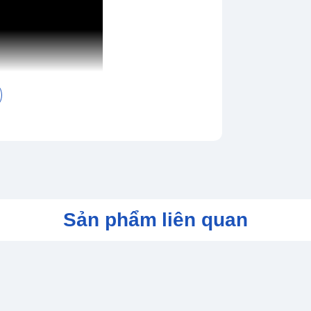
m 1960, Nhật Bản, một samurai cấp
hở lâu dài. Súng nước ngoài đã đến trên
thường, và thời đại đã chín muồi cho một
Sản phẩm liên quan
 ám sát vì lãnh đạo một nhóm cách mạng,
m dứt kỷ nguyên Samurai. Trong một vòng
 cách xâm nhập vào nó từ bên trong. Anh
ến binh Samurai, để săn lùng kẻ giết cha
t chương trình nghị sự, và anh ta bị lôi
 ta càng theo đuổi nguyên nhân của mình.