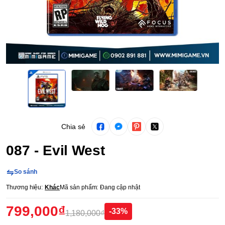
Chia sẻ
087 - Evil West
So sánh
Thương hiệu:
Khác
Mã sản phẩm:
Đang cập nhật
799,000₫
-33%
1,180,000₫