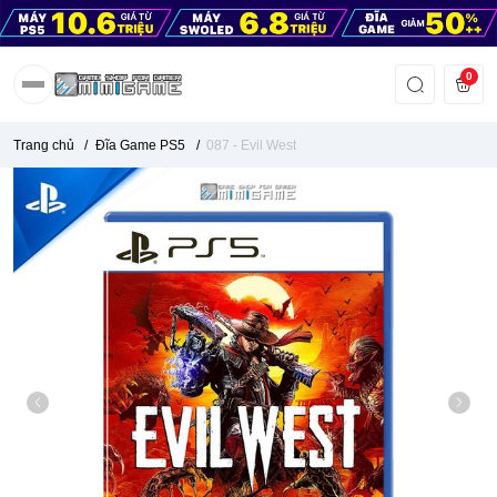
0
Trang chủ
/
Đĩa Game PS5
/
087 - Evil West