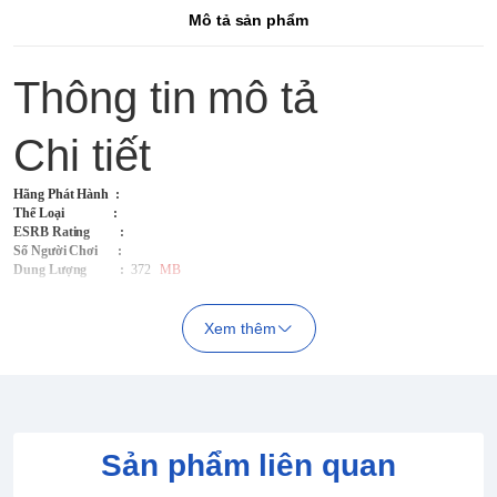
Mô tả sản phẩm
Thông tin mô tả
Chi tiết
Hãng Phát Hành
:
Thể Loại :
ESRB Rating :
Số Người Chơi :
Dung Lượng :
372
MB
Xem thêm
Sản phẩm liên quan