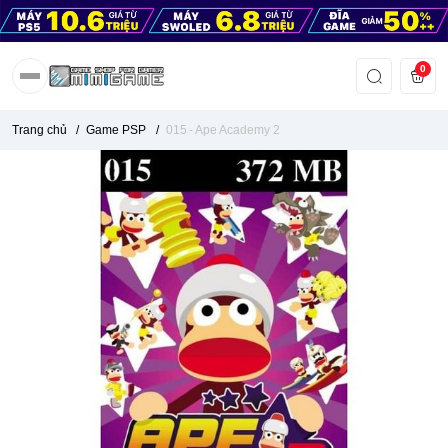
0
Trang chủ
/
Game PSP
/
015 - Ape Academy 2