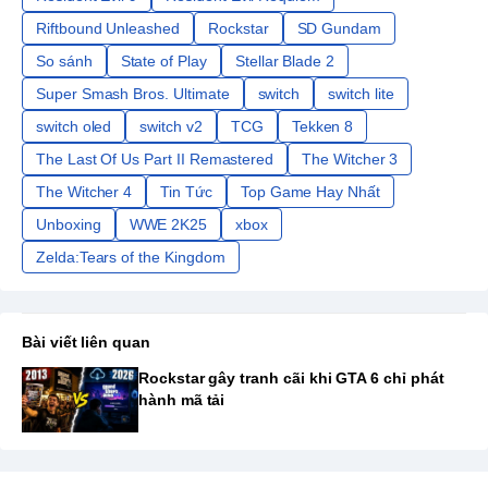
Riftbound Unleashed
Rockstar
SD Gundam
So sánh
State of Play
Stellar Blade 2
Super Smash Bros. Ultimate
switch
switch lite
switch oled
switch v2
TCG
Tekken 8
The Last Of Us Part II Remastered
The Witcher 3
The Witcher 4
Tin Tức
Top Game Hay Nhất
Unboxing
WWE 2K25
xbox
Zelda:Tears of the Kingdom
Bài viết liên quan
Rockstar gây tranh cãi khi GTA 6 chỉ phát
hành mã tải