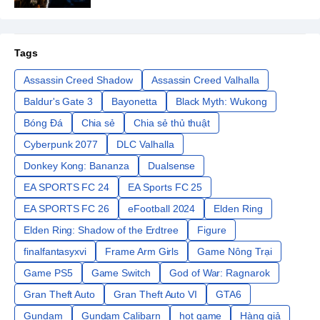
Tags
Assassin Creed Shadow
Assassin Creed Valhalla
Baldur's Gate 3
Bayonetta
Black Myth: Wukong
Bóng Đá
Chia sẻ
Chia sẻ thủ thuật
Cyberpunk 2077
DLC Valhalla
Donkey Kong: Bananza
Dualsense
EA SPORTS FC 24
EA Sports FC 25
EA SPORTS FC 26
eFootball 2024
Elden Ring
Elden Ring: Shadow of the Erdtree
Figure
finalfantasyxvi
Frame Arm Girls
Game Nông Trại
Game PS5
Game Switch
God of War: Ragnarok
Gran Theft Auto
Gran Theft Auto VI
GTA6
Gundam
Gundam Calibarn
hot game
Hàng giả