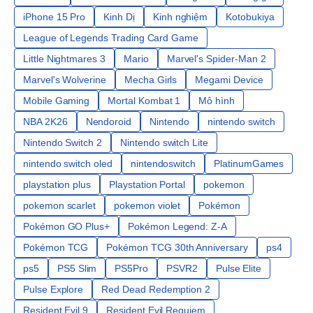
iPhone 15 Pro
Kinh Dị
Kinh nghiệm
Kotobukiya
League of Legends Trading Card Game
Little Nightmares 3
Mario
Marvel's Spider-Man 2
Marvel's Wolverine
Mecha Girls
Megami Device
Mobile Gaming
Mortal Kombat 1
Mô hình
NBA 2K26
Nendoroid
Nintendo
nintendo switch
Nintendo Switch 2
Nintendo switch Lite
nintendo switch oled
nintendoswitch
PlatinumGames
playstation plus
Playstation Portal
pokemon
pokemon scarlet
pokemon violet
Pokémon
Pokémon GO Plus+
Pokémon Legend: Z-A
Pokémon TCG
Pokémon TCG 30th Anniversary
ps4
ps5
PS5 Slim
PS5Pro
PSVR2
Pulse Elite
Pulse Explore
Red Dead Redemption 2
Resident Evil 9
Resident Evil Requiem