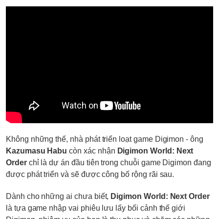
Không những thế, nhà phát triển loạt game Digimon - ông
Kazumasu Habu
còn xác nhận
Digimon World: Next
Order
chỉ là dự án đầu tiên trong chuỗi game Digimon đang
được phát triển và sẽ được công bố rộng rãi sau.
Dành cho những ai chưa biết,
Digimon World: Next Order
là tựa game nhập vai phiêu lưu lấy bối cảnh thế giới