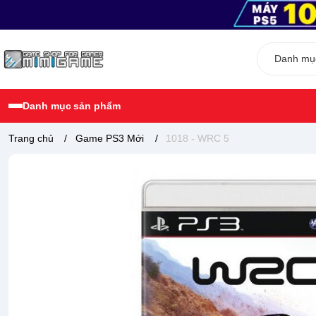
Danh mục sản phẩm
Trang chủ
/
Game PS3 Mới
/
1018 - WRC 5