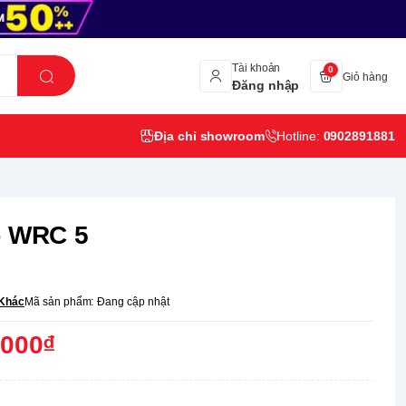
Tài khoản
0
Giỏ hàng
Đăng nhập
Địa chỉ showroom
Hotline:
0902891881
- WRC 5
Khác
Mã sản phẩm:
Đang cập nhật
,000₫