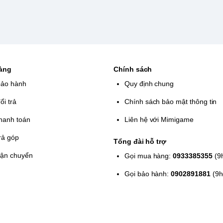
hàng
Chính sách
bảo hành
Quy định chung
ổi trả
Chính sách bảo mật thông tin
hanh toán
Liên hệ với Mimigame
rả góp
Tổng đài hỗ trợ
vận chuyển
Gọi mua hàng:
0933385355
(9
Gọi bảo hành:
0902891881
(9h