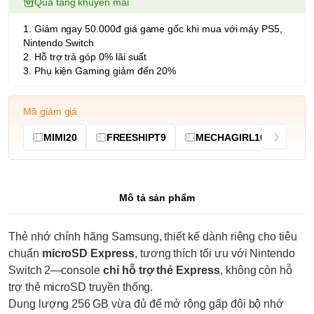
Quà tặng khuyến mãi
1. Giảm ngay 50.000đ giá game gốc khi mua với máy PS5,
Nintendo Switch
2. Hỗ trợ trả góp 0% lãi suất
3. Phụ kiện Gaming giảm đến 20%
Mã giảm giá
MIMI20
FREESHIPT9
MECHAGIRL10
Mô tả sản phẩm
Thẻ nhớ chính hãng Samsung, thiết kế dành riêng cho tiêu
chuẩn
microSD Express
, tương thích tối ưu với Nintendo
Switch 2—console
chỉ hỗ trợ thẻ Express
, không còn hỗ
trợ thẻ microSD truyền thống.
Dung lượng 256 GB vừa đủ để mở rộng gấp đôi bộ nhớ